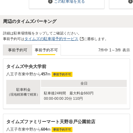
この駐車場を見る
周辺のタイムズパーキング
Next
詳細は駐車場情報をタップしてご確認ください。
タイムズの駐車場予約サービス
事前予約可は
に遷移します。
7
件中
1
～
3
件 表示
事前予約可
事前予約不可
タイムズ中央大学前
八王子市東中野から
457
m
事前予約不可
全日
駐車料金
駐車後24時間 最大料金660円
（現地精算機で精算）
00:00-00:00 20分 110円
タイムズファミリーマート天野谷戸公園前店
八王子市東中野から
604
m
事前予約不可