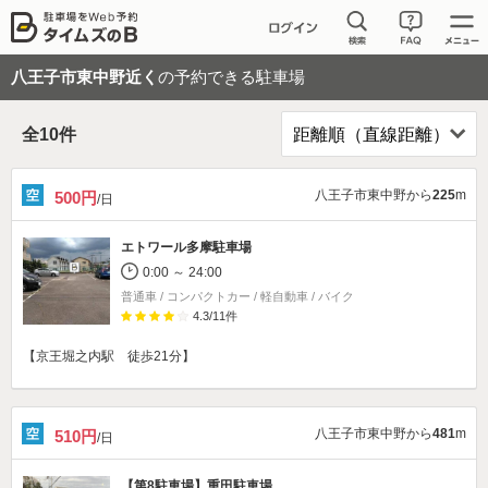
八王子市東中野近く
の予約できる駐車場
全
10
件
八王子市東中野から
225
m
500円
/日
エトワール多摩駐車場
0:00 ～ 24:00
普通車 / コンパクトカー / 軽自動車 / バイク
4.3
/
11
件
【京王堀之内駅 徒歩21分】
八王子市東中野から
481
m
510円
/日
【第8駐車場】
重田駐車場