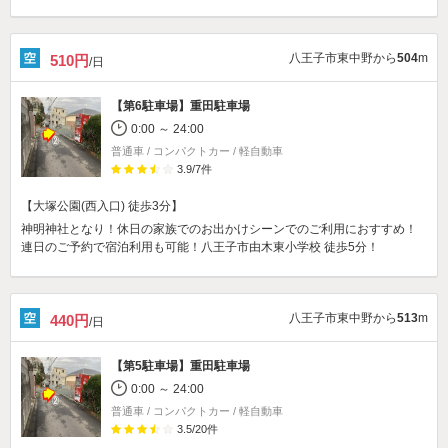
八王子市東中野から
504
m
510円
/日
【第6駐車場】
重田駐車場
0:00 ～ 24:00
普通車 / コンパクトカー / 軽自動車
3.9
/
7
件
【大塚公園(西入口) 徒歩3分】
神明神社となり！休日の家族でのお出かけシーンでのご利用におすすめ！
連日のご予約で宿泊利用も可能！八王子市由木東小学校 徒歩5分！
八王子市東中野から
513
m
440円
/日
【第5駐車場】
重田駐車場
0:00 ～ 24:00
普通車 / コンパクトカー / 軽自動車
3.5
/
20
件