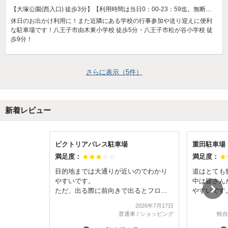
【大塚公園(西入口) 徒歩3分】【利用時間は当日0：00-23：59迄。無断延長は違約金対象となるのでご注意】
休日のお出かけ利用に！また近隣にある学校の行事参加や送り迎えに便利
な駐車場です！八王子市由木東小学校 徒歩5分・八王子市松が谷小学校 徒
歩9分！
さらに表示（
5
件）
新着レビュー
ビクトリアパレス駐車場
重田駐車場
満足度：
満足度：
目的地までは大通りが近いのでわかり
道はとても
やすいです。
中は皆さん
ただ、出る際に前向きで出るとフロン
やすいです
トバンパー下部を擦るためバックで出
で自信がな
2026年7月17日
ることをお勧めします。
と思います
普通車
/
ショッピング
軽自
ます。