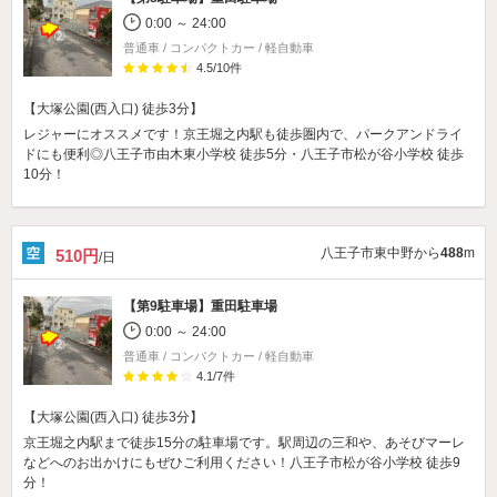
0:00 ～ 24:00
普通車 / コンパクトカー / 軽自動車
4.5
/
10
件
【大塚公園(西入口) 徒歩3分】
レジャーにオススメです！京王堀之内駅も徒歩圏内で、パークアンドライ
ドにも便利◎八王子市由木東小学校 徒歩5分・八王子市松が谷小学校 徒歩
10分！
八王子市東中野から
488
m
510円
/日
【第9駐車場】
重田駐車場
0:00 ～ 24:00
普通車 / コンパクトカー / 軽自動車
4.1
/
7
件
【大塚公園(西入口) 徒歩3分】
京王堀之内駅まで徒歩15分の駐車場です。駅周辺の三和や、あそびマーレ
などへのお出かけにもぜひご利用ください！八王子市松が谷小学校 徒歩9
分！