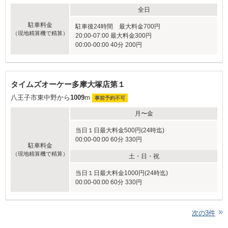
全日
駐車料金
駐車後24時間 最大料金700円
（現地精算機で精算）
20:00-07:00 最大料金300円
00:00-00:00 40分 200円
タイムズオーケー多摩大塚店第１
八王子市東中野から
1009
m
事前予約不可
月〜金
当日１日最大料金500円(24時迄)
00:00-00:00 60分 330円
駐車料金
（現地精算機で精算）
土・日・祝
当日１日最大料金1000円(24時迄)
00:00-00:00 60分 330円
次の
3
件