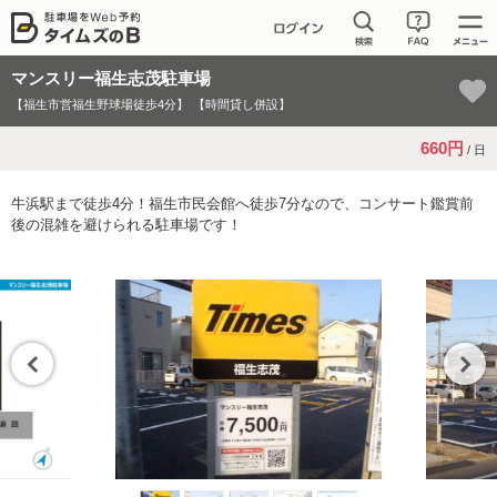
マンスリー福生志茂駐車場
【福生市営福生野球場徒歩4分】
【時間貸し併設】
660円
/ 日
牛浜駅まで徒歩4分！福生市民会館へ徒歩7分なので、コンサート鑑賞前
後の混雑を避けられる駐車場です！