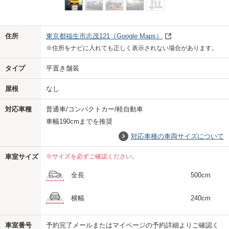
Previo
Next
住所
東京都福生市志茂121
（Google Maps）
※住所をナビに入れても正しく表示されない場合があります。
タイプ
平置き舗装
屋根
なし
対応車種
普通車/コンパクトカー/軽自動車
車幅190cmまでを推奨
対応車種の車両サイズについて
車室サイズ
※サイズを必ずご確認ください。
全長
500cm
横幅
240cm
車室番号
予約完了メールまたはマイページの予約詳細よりご確認く