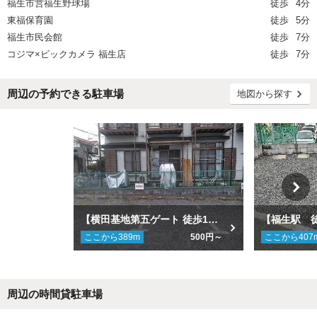
福生市営福生野球場
徒歩
4分
東福保育園
徒歩
5分
福生市民会館
徒歩
7分
コジマ×ビックカメラ 福生店
徒歩
7分
周辺の予約できる駐車場
地図から探す
【横田基地第五ゲート 徒歩17分】原ヶ谷戸第３駐車場 No.197
ここから
389
m
500円～
ここから
407
周辺の時間貸駐車場
Next