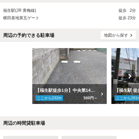
福生駅(JR 青梅線)
徒歩
2分
横田基地第五ゲート
徒歩
23分
周辺の予約できる駐車場
地図から探す
【福生駅徒歩1分】中央第14駐車場
ここから
232
m
500円～
ここから
291
周辺の時間貸駐車場
Next