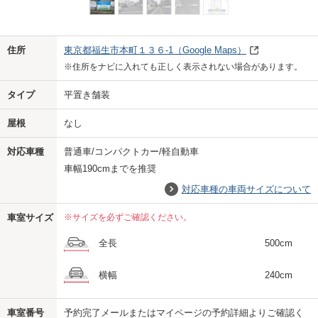
Previo
Next
住所
東京都福生市本町１３６-1
（Google Maps）
※住所をナビに入れても正しく表示されない場合があります。
タイプ
平置き舗装
屋根
なし
対応車種
普通車/コンパクトカー/軽自動車
車幅190cmまでを推奨
対応車種の車両サイズについて
車室サイズ
※サイズを必ずご確認ください。
全長
500cm
横幅
240cm
車室番号
予約完了メールまたはマイページの予約詳細よりご確認く