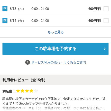
8/13（木）
0:00
～
24:00
660
円
/日
8/14（金）
0:00
～
24:00
660
円
/日
もっと見る
この駐車場を予約する
サービス利用の流れ・よくあるご質問
利用者レビュー（全
15
件）
満足度：
駐車場の場所はカーナビでは住所番地まで特定できませんでしたが、近
くまできてGoogleマップ併用でわかりました。
前後左右のスペースも十分、舗装されていて駅、ホテルにも近く良かっ