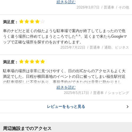
続きを読む
たです。
2026年3月7日
普通車
その他
初めての地域でコインパーキングを探すのが面倒だったので予約してお
いて良かったです。
満足度：
車のナビだと近くの似たような駐車場で案内が終了してしまったので危
うく違う場所に停めてしまうところでした^ ^、近くまで来たらGoogleマ
ップで正確な場所を探すのをおすすめします。
2025年7月22日
普通車
通勤、ビジネス
満足度：
駐車場の場所は非常に見つけやすく、日の出ICからのアクセスもよく大
満足でした。日程が横田基地のイベントの日に被ってしまい福生駅付近
の駐車場探しに不安があり、事前予約ができたのは非常に助かりまし
続きを読む
た。ありがとうございました。
2025年5月17日
普通車
ショッピング
レビューをもっと見る
周辺施設までのアクセス