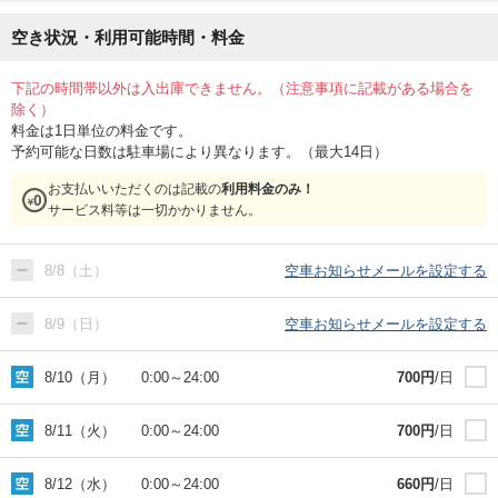
空き状況・利用可能時間・料金
下記の時間帯以外は入出庫できません。（注意事項に記載がある場合を
除く）
料金は1日単位の料金です。
予約可能な日数は駐車場により異なります。（最大14日）
お支払いいただくのは記載の
利用料金のみ！
サービス料等は一切かかりません。
8/8（土）
空車お知らせメールを設定する
8/9（日）
空車お知らせメールを設定する
8/10（月）
0:00
～
24:00
700
円
/日
8/11（火）
0:00
～
24:00
700
円
/日
8/12（水）
0:00
～
24:00
660
円
/日