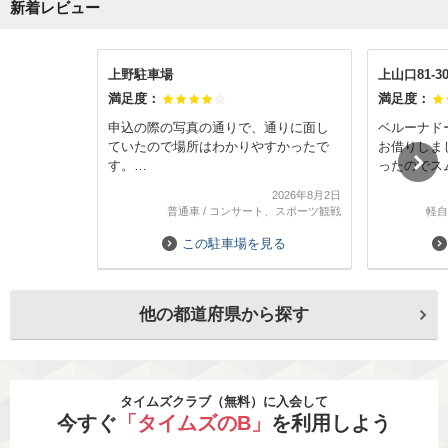
新着レビュー
上野駐車場
上山口81-3
満足度：
満足度：
申込の際の写真の通りで、通りに面し
ベルーナド
ていたので場所はわかりやすかったで
お借りしま
す。
ったのでス
駐車場が予約できていると安心して向
宅する際は
2026年8月2日
かえました。
宅の方へ騒
普通車
/
コンサート、スポーツ観戦
軽自
また機会があれば利用したいと思いま
んね。それ
す。
へは少し遠い
この駐車場を見る
てしまった
他の都道府県から探す
Next
タイムズクラブ（無料）に入会して
今すぐ
「タイムズのB」
を利用しよう