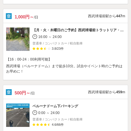
西武球場前駅から
447
m
1,000円～
/日
【月・火・木曜日のご予約】
西武球場前トラットリア・アドリアーノ駐車場
16:00 ～ 24:00
普通車 / コンパクトカー / 軽自動車
3.8
/
23
件
【16：00-24：00利用可能】
西武球場（ベルーナドーム）まで徒歩10分。試合やイベント時のご予約は
お早めに！
西武球場前駅から
459
m
500円～
/日
ベルーナドーム下パーキング
0:00 ～ 24:00
普通車 / コンパクトカー / 軽自動車
4.6
/
66
件