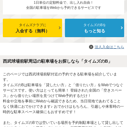
1日単位の定額料金で、出し入れ自由！
全国の駐車場をWebから予約できるサービスです
タイムズクラブに
タイムズのBを
入会する（無料）
もっと知る
法人入会はこちら
西武球場前駅周辺の駐車場をお探しなら「タイムズのB」
このページでは西武球場前駅付近の予約できる駐車場を紹介していま
す。
タイムズのBは駐車場を「貸したい方」と「借りたい方」をWebでつなぐ
サービスです。使い方はとっても簡単！ 登録された全国の「空きスペー
ス」から借りたい場所を見つけてWeb予約するだけ！
料金や立地を事前にWebから確認できるため、当日現地であわてること
なく快適におでかけできます♪ おでかけはもちろん、引越しや来客時の一
時的な駐車スペース確保にもおすすめです！
また、タイムズのBでは空いている場所を予約制駐車場として貸し出して