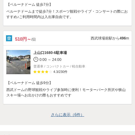
【ベルーナドーム 徒歩7分】
ベルーナドームまで徒歩7分！スポーツ観戦やライブ・コンサートの際にお
すすめ♪ご利用時間内は入出庫自由です。
西武球場前駅から
496
m
510円～
/日
上山口1680-6駐車場
0:00 ～ 24:00
普通車 / コンパクトカー / 軽自動車
4.3
/
230
件
【ベルーナドーム 徒歩9分】
西武ドームの野球観戦やライブ参加時に便利！モーターパーク所沢や狭山
スキー場へお出かけの際もおすすめです
さらに表示（
6
件）