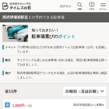
西武球場前駅近く
の予約できる駐車場
知っておきたい！
駐車場選びの
ポイント
プロ野球の試合などが行われる西武ドームでは駐車場（公式）を完備し
イベント
ています。
サイクリングも楽しめる多摩湖へ訪れる場合、周辺の駐車場情報を調べ
観光
ておきましょう。
西武球場前駅周辺でランチをする場合、お店の駐車場情報を事前に確認
遊び
しましょう。
全
11
件
西武球場前駅から
435
m
1,000円～
/日