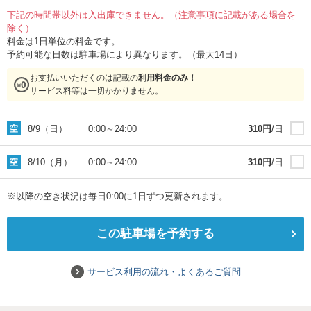
下記の時間帯以外は入出庫できません。（注意事項に記載がある場合を
除く）
料金は1日単位の料金です。
予約可能な日数は駐車場により異なります。（最大14日）
お支払いいただくのは記載の
利用料金のみ！
サービス料等は一切かかりません。
8/9（日）
0:00
～
24:00
310
円
/日
8/10（月）
0:00
～
24:00
310
円
/日
※以降の空き状況は毎日0:00に1日ずつ更新されます。
この駐車場を予約する
サービス利用の流れ・よくあるご質問