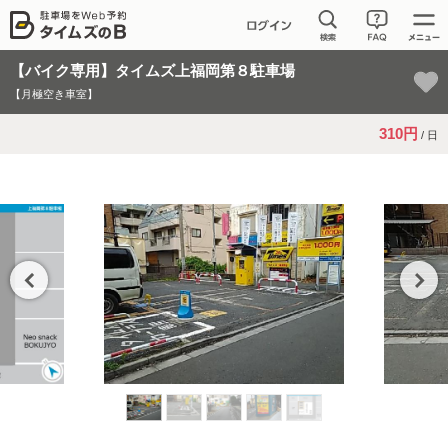
【バイク専用】タイムズ上福岡第８駐車場
【月極空き車室】
310円
/ 日