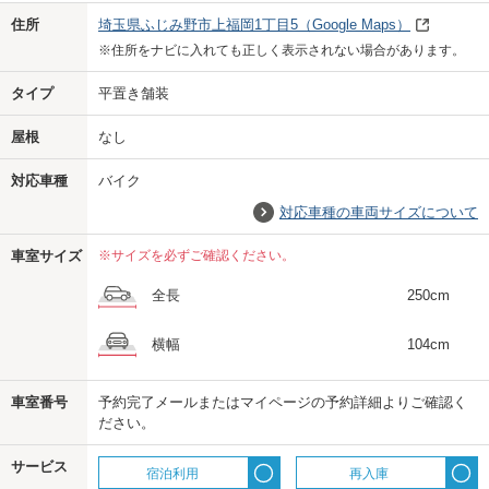
Previo
Next
住所
埼玉県ふじみ野市上福岡1丁目5
（Google Maps）
※住所をナビに入れても正しく表示されない場合があります。
タイプ
平置き舗装
屋根
なし
対応車種
バイク
対応車種の車両サイズについて
車室サイズ
※サイズを必ずご確認ください。
全長
250cm
横幅
104cm
車室番号
予約完了メールまたはマイページの予約詳細よりご確認く
ださい。
us
サービス
宿泊利用
再入庫