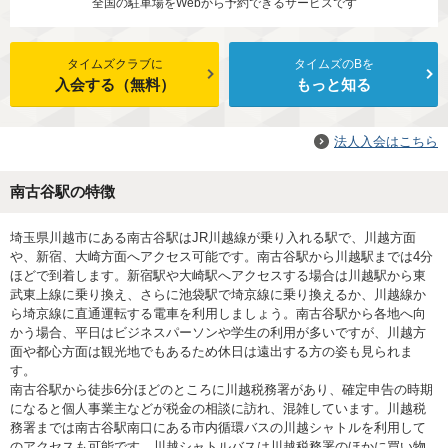
全国の駐車場をWebから予約できるサービスです
タイムズクラブに
タイムズのBを
入会する（無料）
もっと知る
法人入会はこちら
南古谷駅の特徴
埼玉県川越市にある南古谷駅はJR川越線が乗り入れる駅で、川越方面
や、新宿、大崎方面へアクセス可能です。南古谷駅から川越駅までは4分
ほどで到着します。新宿駅や大崎駅へアクセスする場合は川越駅から東
武東上線に乗り換え、さらに池袋駅で埼京線に乗り換えるか、川越線か
ら埼京線に直通運転する電車を利用しましょう。南古谷駅から各地へ向
かう場合、平日はビジネスパーソンや学生の利用が多いですが、川越方
面や都心方面は観光地でもあるため休日は遠出する方の姿も見られま
す。
南古谷駅から徒歩6分ほどのところに川越税務署があり、確定申告の時期
になると個人事業主などが税金の相談に訪れ、混雑しています。川越税
務署までは南古谷駅南口にある市内循環バスの川越シャトルを利用して
のアクセスも可能です。川越シャトルバスは川越税務署のほかに買い物