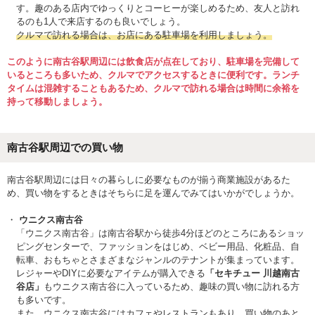
す。趣のある店内でゆっくりとコーヒーが楽しめるため、友人と訪れ
るのも1人で来店するのも良いでしょう。
クルマで訪れる場合は、お店にある駐車場を利用しましょう。
このように南古谷駅周辺には飲食店が点在しており、駐車場を完備して
いるところも多いため、クルマでアクセスするときに便利です。ランチ
タイムは混雑することもあるため、クルマで訪れる場合は時間に余裕を
持って移動しましょう。
南古谷駅周辺での買い物
南古谷駅周辺には日々の暮らしに必要なものが揃う商業施設があるた
め、買い物をするときはそちらに足を運んでみてはいかがでしょうか。
ウニクス南古谷
「ウニクス南古谷」は南古谷駅から徒歩4分ほどのところにあるショッ
ピングセンターで、ファッションをはじめ、ベビー用品、化粧品、自
転車、おもちゃとさまざまなジャンルのテナントが集まっています。
レジャーやDIYに必要なアイテムが購入できる
「セキチュー 川越南古
谷店」
もウニクス南古谷に入っているため、趣味の買い物に訪れる方
も多いです。
また、ウニクス南古谷にはカフェやレストランもあり、買い物のあと