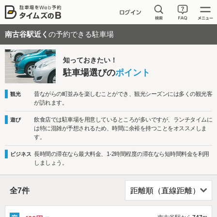
南古谷駅近く
の予約できる駐車場
知っておきたい！
駐車場選びの
ポイント
昔ながらの町並みを楽しむことができ、観光シーズンには多くの観光客
観光
が訪れます。
飲食店では駐車場を用意しているところが多いですが、ランチタイムに
遊び
は特に混雑が予想されるため、時間に余裕を持つことをオススメしま
す。
長時間の滞在なら最大料金、1-2時間程度の滞在なら短時間料金を利用
ビジネス
しましょう。
全
7
件