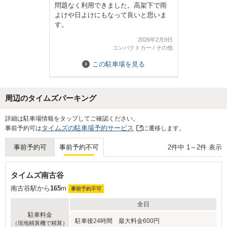
問題なく利用できました。高架下で雨
よけや日よけにもなって良いと思いま
す。
2026年2月9日
コンパクトカー
/
その他
この駐車場を見る
周辺のタイムズパーキング
詳細は駐車場情報をタップしてご確認ください。
タイムズの駐車場予約サービス
事前予約可は
に遷移します。
2
件中
1
～
2
件 表示
事前予約可
事前予約不可
タイムズ南古谷
南古谷駅から
165
m
事前予約不可
全日
駐車料金
駐車後24時間 最大料金600円
（現地精算機で精算）