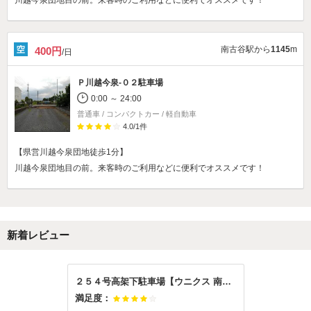
川越今泉団地目の前。来客時のご利用などに便利でオススメです！
南古谷駅から
1145
m
400円
/日
Ｐ川越今泉-０２駐車場
0:00 ～ 24:00
普通車 / コンパクトカー / 軽自動車
4.0
/
1
件
【県営川越今泉団地徒歩1分】
川越今泉団地目の前。来客時のご利用などに便利でオススメです！
新着レビュー
２５４号高架下駐車場【ウニクス 南古谷 徒歩８分】
満足度：