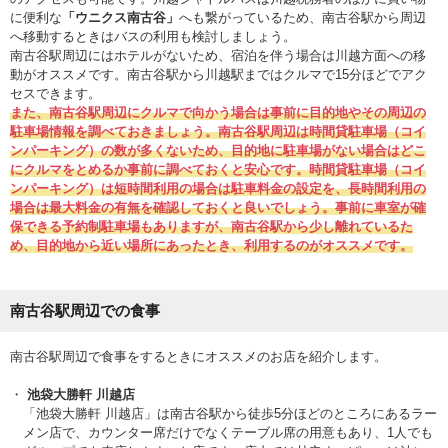
に便利な
「ウニクス南古谷」
へも繋がっているため、南古谷駅から周辺
へ移動するときはバスの利用も検討しましょう。
南古谷駅周辺にはホテルがないため、宿泊を伴う場合は川越方面への移
動がオススメです。南古谷駅から川越駅まではクルマで15分ほどでアク
セスできます。
また、南古谷駅周辺にクルマで向かう場合は事前に目的地やその周辺の
駐車場情報を調べておきましょう。南古谷駅周辺は時間貸駐車場（コイ
ンパーキング）の数が多くないため、目的地に駐車場がない場合はどこ
にクルマをとめるか事前に調べておくと安心です。時間貸駐車場（コイ
ンパーキング）は短時間利用の場合は駐車料金の設定を、長時間利用の
場合は最大料金の有無を確認しておくと良いでしょう。事前に車室が確
保できる予約制駐車場もありますが、南古谷駅から少し離れているた
め、目的地から近い場所にあったとき、利用するのがオススメです。
南古谷駅周辺での食事
南古谷駅周辺で食事をするときにオススメのお店を紹介します。
池袋大勝軒 川越店
「池袋大勝軒 川越店」は南古谷駅から徒歩5分ほどのところにあるラー
メン店で、カウンター席だけでなくテーブル席の用意もあり、1人でも