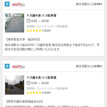
南古谷駅から
1134
m
400円
/日
Ｐ川越今泉-０３駐車場
0:00 ～ 24:00
普通車 / コンパクトカー / 軽自動車
5.0
/
1
件
【東邦音楽大学 徒歩5分】
南古谷駅まで徒歩15分！川越市役所 南古谷公民館まで徒歩7分なので、手
続きや文化活動の際にご利用いただけます。
南古谷駅から
1138
m
400円
/日
Ｐ川越今泉-０１駐車場
0:00 ～ 24:00
普通車 / コンパクトカー / 軽自動車
5.0
/
2
件
【県営川越今泉団地徒歩1分】