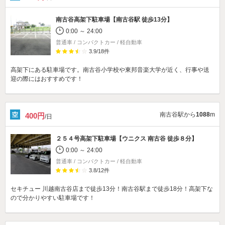
南古谷高架下駐車場【南古谷駅 徒歩13分】
0:00 ～ 24:00
普通車 / コンパクトカー / 軽自動車
3.9
/
18
件
高架下にある駐車場です。南古谷小学校や東邦音楽大学が近く、行事や送
迎の際にはおすすめです！
南古谷駅から
1088
m
400円
/日
２５４号高架下駐車場【ウニクス 南古谷 徒歩８分】
0:00 ～ 24:00
普通車 / コンパクトカー / 軽自動車
3.8
/
12
件
セキチュー 川越南古谷店まで徒歩13分！南古谷駅まで徒歩18分！高架下な
ので分かりやすい駐車場です！