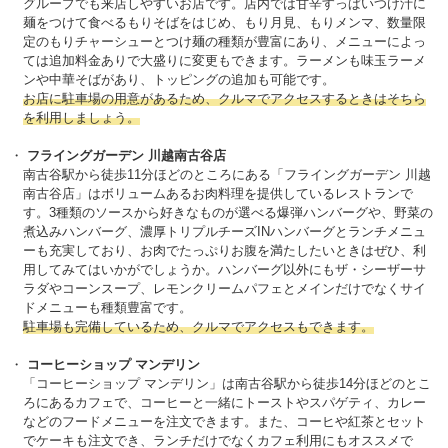
グループでも来店しやすいお店です。店内では甘辛すっぱいつけ汁に
麺をつけて食べるもりそばをはじめ、もり月見、もりメンマ、数量限
定のもりチャーシューとつけ麺の種類が豊富にあり、メニューによっ
ては追加料金ありで大盛りに変更もできます。ラーメンも味玉ラーメ
ンや中華そばがあり、トッピングの追加も可能です。
お店に駐車場の用意があるため、クルマでアクセスするときはそちら
を利用しましょう。
フライングガーデン 川越南古谷店
南古谷駅から徒歩11分ほどのところにある「フライングガーデン 川越
南古谷店」はボリュームあるお肉料理を提供しているレストランで
す。3種類のソースから好きなものが選べる爆弾ハンバーグや、野菜の
煮込みハンバーグ、濃厚トリプルチーズINハンバーグとランチメニュ
ーも充実しており、お肉でたっぷりお腹を満たしたいときはぜひ、利
用してみてはいかがでしょうか。ハンバーグ以外にもザ・シーザーサ
ラダやコーンスープ、レモンクリームパフェとメインだけでなくサイ
ドメニューも種類豊富です。
駐車場も完備しているため、クルマでアクセスもできます。
コーヒーショップ マンデリン
「コーヒーショップ マンデリン」は南古谷駅から徒歩14分ほどのとこ
ろにあるカフェで、コーヒーと一緒にトーストやスパゲティ、カレー
などのフードメニューを注文できます。また、コーヒや紅茶とセット
でケーキも注文でき、ランチだけでなくカフェ利用にもオススメで