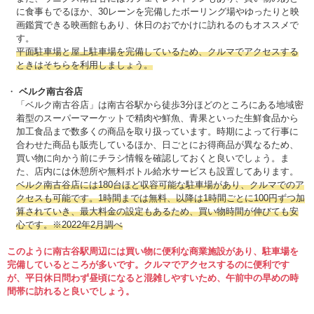
に食事もでるほか、30レーンを完備したボーリング場やゆったりと映
画鑑賞できる映画館もあり、休日のおでかけに訪れるのもオススメで
す。
平面駐車場と屋上駐車場を完備しているため、クルマでアクセスする
ときはそちらを利用しましょう。
ベルク南古谷店
「ベルク南古谷店」は南古谷駅から徒歩3分ほどのところにある地域密
着型のスーパーマーケットで精肉や鮮魚、青果といった生鮮食品から
加工食品まで数多くの商品を取り扱っています。時期によって行事に
合わせた商品も販売しているほか、日ごとにお得商品が異なるため、
買い物に向かう前にチラシ情報を確認しておくと良いでしょう。ま
た、店内には休憩所や無料ボトル給水サービスも設置してあります。
ベルク南古谷店には180台ほど収容可能な駐車場があり、クルマでのア
クセスも可能です。1時間までは無料、以降は1時間ごとに100円ずつ加
算されていき、最大料金の設定もあるため、買い物時間が伸びても安
心です。※2022年2月調べ
このように南古谷駅周辺には買い物に便利な商業施設があり、駐車場を
完備しているところが多いです。クルマでアクセスするのに便利です
が、平日休日問わず昼頃になると混雑しやすいため、午前中の早めの時
間帯に訪れると良いでしょう。