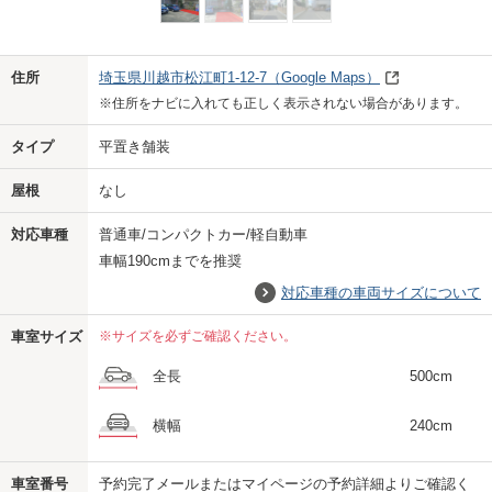
Previo
Next
住所
埼玉県川越市松江町1-12-7
（Google Maps）
※住所をナビに入れても正しく表示されない場合があります。
タイプ
平置き舗装
屋根
なし
対応車種
普通車/コンパクトカー/軽自動車
車幅190cmまでを推奨
対応車種の車両サイズについて
車室サイズ
※サイズを必ずご確認ください。
全長
500cm
横幅
240cm
車室番号
予約完了メールまたはマイページの予約詳細よりご確認く