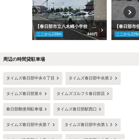
【春日部市立八木崎小学校 徒歩５分】種村駐車場
ここから
139
m
440円
ここから
229
周辺の時間貸駐車場
Next
タイムズ春日部中央６丁目
タイムズ春日部中央第２
タイムズ春日部第６
タイムズゴルフ５春日部店
春日部郵便局駐車場
タイムズ春日部駅西口
タイムズ春日部中央第７
タイムズ春日部中央第１３