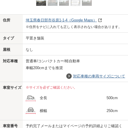
Previo
Next
住所
埼玉県春日部市谷原1-1-4
（Google Maps）
※住所をナビに入れても正しく表示されない場合があります。
タイプ
平置き舗装
屋根
なし
対応車種
普通車/コンパクトカー/軽自動車
車幅200cmまでを推奨
対応車種の車両サイズについて
車室サイズ
※サイズを必ずご確認ください。
全長
500cm
横幅
250cm
車室番号
予約完了メールまたはマイページの予約詳細よりご確認く