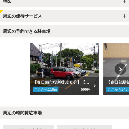
地図
周辺の優待サービス
周辺の予約できる駐車場
【春日部市役所徒歩６分】【時間貸し併設】タイムズ春日部中央第２駐車場
ここから
119
m
500円
ここから
245
周辺の時間貸駐車場
Next