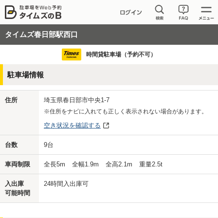
タイムズ春日部駅西口
時間貸駐車場（予約不可）
駐車場情報
住所
埼玉県春日部市中央1-7
※住所をナビに入れても正しく表示されない場合があります。
空き状況を確認する
台数
9
台
車両制限
全長
5
m
全幅
1.9
m
全高
2.1
m
重量
2.5
t
入出庫
24時間入出庫可
可能時間