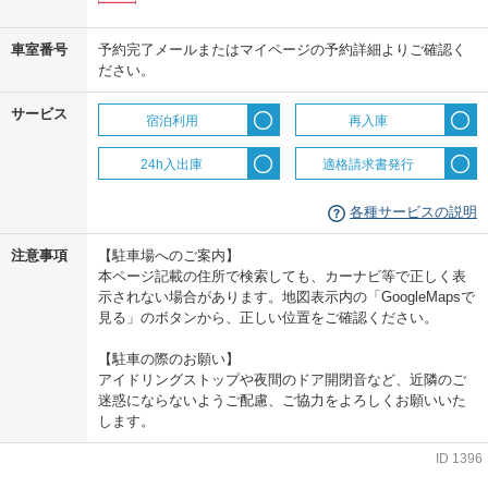
us
車室番号
予約完了メールまたはマイページの予約詳細よりご確認く
ださい。
サービス
宿泊利用
再入庫
24h入出庫
適格請求書発行
各種サービスの説明
注意事項
【駐車場へのご案内】
本ページ記載の住所で検索しても、カーナビ等で正しく表
示されない場合があります。地図表示内の「GoogleMapsで
見る」のボタンから、正しい位置をご確認ください。
【駐車の際のお願い】
アイドリングストップや夜間のドア開閉音など、近隣のご
迷惑にならないようご配慮、ご協力をよろしくお願いいた
します。
ID
1396