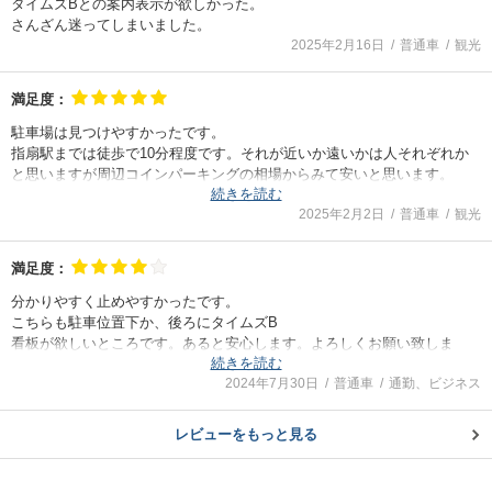
タイムズBとの案内表示が欲しかった。
さんざん迷ってしまいました。
2025年2月16日
普通車
観光
満足度：
駐車場は見つけやすかったです。
指扇駅までは徒歩で10分程度です。それが近いか遠いかは人それぞれか
と思いますが周辺コインパーキングの相場からみて安いと思います。
続きを読む
駐車スペースは広く夜間もライトが付いてるので出入りしやすいです。
2025年2月2日
普通車
観光
満足度：
分かりやすく止めやすかったです。
こちらも駐車位置下か、後ろにタイムズB
看板が欲しいところです。あると安心します。よろしくお願い致しま
続きを読む
す。
2024年7月30日
普通車
通勤、ビジネス
レビューをもっと見る