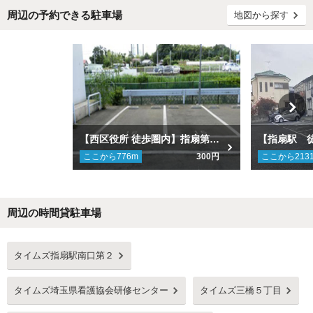
周辺の予約できる駐車場
地図から探す
【西区役所 徒歩圏内】指扇第一駐車場
ここから
776
m
300円
ここから
213
周辺の時間貸駐車場
Next
タイムズ指扇駅南口第２
タイムズ埼玉県看護協会研修センター
タイムズ三橋５丁目