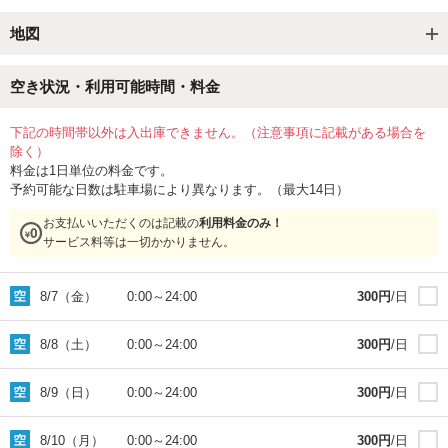
地図
空き状況・利用可能時間・料金
下記の時間帯以外は入出庫できません。（注意事項に記載がある場合を
除く）
料金は1日単位の料金です。
予約可能な日数は駐車場により異なります。（最大14日）
お支払いいただくのは記載の
利用料金のみ！
サービス料等は一切かかりません。
8/7（金）
0:00
～
24:00
300
円
/日
8/8（土）
0:00
～
24:00
300
円
/日
8/9（日）
0:00
～
24:00
300
円
/日
8/10（月）
0:00
～
24:00
300
円
/日