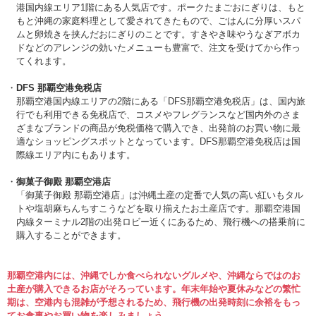
港国内線エリア1階にある人気店です。ポークたまごおにぎりは、もと
もと沖縄の家庭料理として愛されてきたもので、ごはんに分厚いスパ
ムと卵焼きを挟んだおにぎりのことです。すきやき味やうなぎアボカ
ドなどのアレンジの効いたメニューも豊富で、注文を受けてから作っ
てくれます。
DFS 那覇空港免税店
那覇空港国内線エリアの2階にある「DFS那覇空港免税店」は、国内旅
行でも利用できる免税店で、コスメやフレグランスなど国内外のさま
ざまなブランドの商品が免税価格で購入でき、出発前のお買い物に最
適なショッピングスポットとなっています。DFS那覇空港免税店は国
際線エリア内にもあります。
御菓子御殿 那覇空港店
「御菓子御殿 那覇空港店」は沖縄土産の定番で人気の高い紅いもタル
トや塩胡麻ちんちすこうなどを取り揃えたお土産店です。那覇空港国
内線ターミナル2階の出発ロビー近くにあるため、飛行機への搭乗前に
購入することができます。
那覇空港内には、沖縄でしか食べられないグルメや、沖縄ならではのお
土産が購入できるお店がそろっています。年末年始や夏休みなどの繁忙
期は、空港内も混雑が予想されるため、飛行機の出発時刻に余裕をもっ
てお食事やお買い物を楽しみましょう。