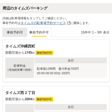
周辺のタイムズパーキング
詳細は駐車場情報をタップしてご確認ください。
タイムズの駐車場予約サービス
事前予約可は
に遷移します。
15
件中
1
～
3
件 表示
事前予約可
事前予約不可
タイムズ沖縄西町
那覇空港から
1745
m
事前予約不可
全日
駐車料金
駐車後12時間 最大料金700円
（現地精算機で精算）
00:00-00:00 60分 200円
タイムズ西２丁目
那覇空港から
2004
m
事前予約不可
全日