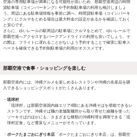
空港の専用駐車場が満車になる可能性が高いため、那覇空港周辺の時間
貸駐車場（コインパーキング）や予約制駐車場の利用も検討しましょ
う。周辺にある駐車場情報を事前に調べ、時間貸駐車場（コインパーキ
ング）にクルマをとめる場合は最大料金の設定があるかを確認しておく
と安心です。
さらに、ゆいレールの駅周辺の駐車場にクルマをとめて、ゆいレールで
那覇空港へアクセスするパークアンドライドの利用も良いでしょう。そ
の際は、フライトに遅れることがないよう予約することで確実に駐車ス
ペースを確保できる予約制駐車場の利用がオススメです。
那覇空港で食事・ショッピングを楽しむ
那覇空港内には、沖縄グルメを楽しめるレストランや沖縄の名産品を購
入できるショッピングスポットがたくさんあります。
琉球村
「琉球村」は那覇空港国内線エリア4階にある沖縄そばを堪能できるレ
ストランです。沖縄そば麺の老舗製麺所から取り寄せた細麺を使った
ソーキそばのほかにも、さまざまな種類の沖縄料理を満喫できる「琉
球村定食」など豊富なメニューがそろっています。
ポークたまごおにぎり本店
「ポークたまごおにぎり本店」は、那覇空