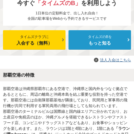
今すぐ
「タイムズのB」
を利用しよう
1日単位の定額料金で、出し入れ自由！
全国の駐車場をWebから予約できるサービスです
タイムズクラブに
タイムズのBを
入会する（無料）
もっと知る
法人入会はこちら
那覇空港の特徴
那覇空港は沖縄県那覇市にある空港で、沖縄県と国内外をつなぐ拠点で
あるとともに、周辺の離島と沖縄本島を結ぶ重要な役割を持った空港で
す。那覇空港には自衛隊那覇基地が隣接しており、民間用と軍事用の飛
行機が共同で利用する軍民両用の飛行場としても知られています。
那覇空港のターミナルビルは国際線と国内線エリアに分かれており、お
土産店や免税店のほか、沖縄グルメを堪能できるレストランやファスト
フード店、コンビニやドラッグストアなどもあり、お食事やショッピン
グを楽しめます。また、ラウンジは1階と4階にあり、1階にある
「ラウン