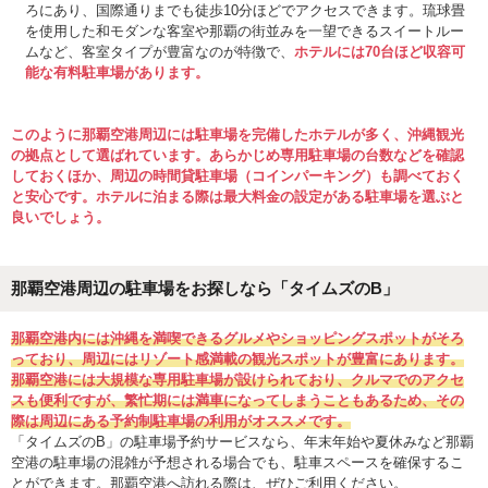
ろにあり、国際通りまでも徒歩10分ほどでアクセスできます。琉球畳
を使用した和モダンな客室や那覇の街並みを一望できるスイートルー
ムなど、客室タイプが豊富なのが特徴で、
ホテルには70台ほど収容可
能な有料駐車場があります。
このように那覇空港周辺には駐車場を完備したホテルが多く、沖縄観光
の拠点として選ばれています。あらかじめ専用駐車場の台数などを確認
しておくほか、周辺の時間貸駐車場（コインパーキング）も調べておく
と安心です。ホテルに泊まる際は最大料金の設定がある駐車場を選ぶと
良いでしょう。
那覇空港周辺の駐車場をお探しなら「タイムズのB」
那覇空港内には沖縄を満喫できるグルメやショッピングスポットがそろ
っており、周辺にはリゾート感満載の観光スポットが豊富にあります。
那覇空港には大規模な専用駐車場が設けられており、クルマでのアクセ
スも便利ですが、繁忙期には満車になってしまうこともあるため、その
際は周辺にある予約制駐車場の利用がオススメです。
「タイムズのB」の駐車場予約サービスなら、年末年始や夏休みなど那覇
空港の駐車場の混雑が予想される場合でも、駐車スペースを確保するこ
とができます。那覇空港へ訪れる際は、ぜひご利用ください。