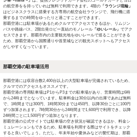
ジ華〜hana〜」
は、提携クレジットカード会社のゴールドカードと当日
の航空券をを持っていれば無料で利用できます。4階の
「ラウンジ琉輪」
はビジネスクラスに搭乗する方専用の航空会社ラウンジで、飛行機に搭
乗するまでの時間をゆったりと過ごすことができます。
那覇空港には駐車場があるためクルマでアクセスできるほか、リムジン
バスや路線バス、2階出発ロビー直結のモノレール
「ゆいレール」
でアク
セスできます。那覇市内の主要観光地をゆいレールで巡ることができる
ため、那覇空港から国際通りや首里城などの観光スポットへもアクセス
がしやすくなっています。
那覇空港の駐車場活用
那覇空港には収容台数2,400台以上の大型駐車場が完備されているため、
クルマでのアクセスもオススメです。
那覇空港の専用駐車場はP1からP3までの駐車場があり、営業時間は6時
から24時までとなっています。駐車料金は30分以内の出庫であれば無料
で、1時間までは300円、1時間30分までは450円、以降30分ごとに100円
ずつ加算されます。7時間30分から24時間まで1,600円で利用でき、以降
24時間ごとに1,500円ずつ追加となります。
那覇空港の公式サイトでは駐車場の空き状況が確認できるほか、料金シ
ミュレーションもできるため、駐車場を利用する際はサイトをチェック
すると良いでしょう。ただし、年末年始や夏休みなどの繁忙期は、那覇