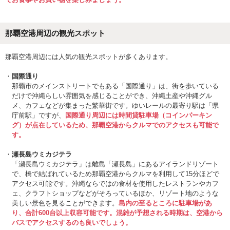
那覇空港周辺の観光スポット
那覇空港周辺には人気の観光スポットが多くあります。
国際通り
那覇市のメインストリートでもある「国際通り」は、街を歩いている
だけで沖縄らしい雰囲気を感じることができ、沖縄土産や沖縄グル
メ、カフェなどが集まった繁華街です。ゆいレールの最寄り駅は「県
庁前駅」ですが、
国際通り周辺には時間貸駐車場（コインパーキン
グ）が点在しているため、那覇空港からクルマでのアクセスも可能で
す。
瀬長島ウミカジテラ
「瀬長島ウミカジテラ」は離島「瀬長島」にあるアイランドリゾート
で、橋で結ばれているため那覇空港からクルマを利用して15分ほどで
アクセス可能です。沖縄ならではの食材を使用したレストランやカフ
ェ、クラフトショップなどがそろっているほか、リゾート地のような
美しい景色を見ることができます。
島内の至るところに駐車場があ
り、合計600台以上収容可能です。混雑が予想される時期は、空港から
バスでアクセスするのも良いでしょう。