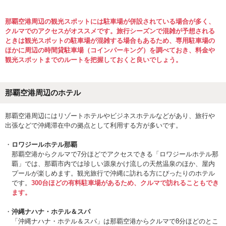
那覇空港周辺の観光スポットには駐車場が併設されている場合が多く、
クルマでのアクセスがオススメです。旅行シーズンで混雑が予想される
ときは観光スポットの駐車場が混雑する場合もあるため、専用駐車場の
ほかに周辺の時間貸駐車場（コインパーキング）を調べておき、料金や
観光スポットまでのルートを把握しておくと良いでしょう。
那覇空港周辺のホテル
那覇空港周辺にはリゾートホテルやビジネスホテルなどがあり、旅行や
出張などで沖縄滞在中の拠点として利用する方が多いです。
ロワジールホテル那覇
那覇空港からクルマで7分ほどでアクセスできる「ロワジールホテル那
覇」では、那覇市内では珍しい源泉かけ流しの天然温泉のほか、屋内
プールが楽しめます。観光旅行で沖縄に訪れる方にぴったりのホテル
です。
300台ほどの有料駐車場があるため、クルマで訪れることもでき
ます。
沖縄ナハナ・ホテル＆スパ
「沖縄ナハナ・ホテル＆スパ」は那覇空港からクルマで8分ほどのとこ