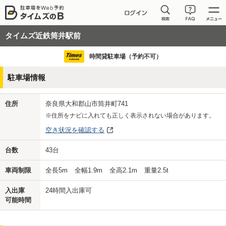
タイムズ近鉄筒井駅前
時間貸駐車場（予約不可）
駐車場情報
住所
奈良県大和郡山市筒井町741
※住所をナビに入れても正しく表示されない場合があります。
空き状況を確認する
台数
43
台
車両制限
全長
5
m
全幅
1.9
m
全高
2.1
m
重量
2.5
t
入出庫
24時間入出庫可
可能時間