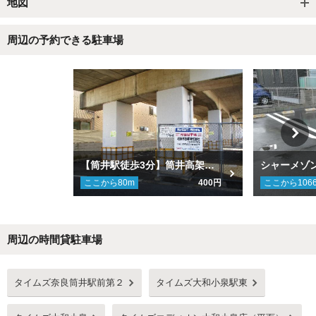
地図
周辺の予約できる駐車場
【筒井駅徒歩3分】筒井高架下1号駐車場
シャーメゾ
ここから
80
m
400円
ここから
106
周辺の時間貸駐車場
Next
タイムズ奈良筒井駅前第２
タイムズ大和小泉駅東