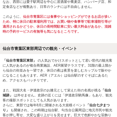
なお、西部には愛子駅周辺を中心に居酒屋や蕎麦店、ハンバーグ店、和
定食店などが複数あり、日常のランチには不自由しません。
このように、
仙台市青葉区には食事やショッピングができるお店が多い
ため、特に休日の駐車場利用では、お買い物や食事等で駐車場割引等が
適用されるかどうか、休日の長時間駐車に安い最大料金があるか、混雑
時の予約サービスの有無等も気になるところです。
仙台市青葉区東部周辺での観光・イベント
「仙台市青葉区東部」
の人気おでかけスポットとして若い世代の観光客
に人気があるのが複合商業施設、AER展望テラスです。31階の最上階か
ら仙台の街並みを一望でき、休日の夜は夜景を楽しむカップルで賑やか
になることもあります。AER（アエル）は仙台駅のすぐそばにあるた
め、アクセスもバッチリです。
また、戦国大名・伊達政宗のお膝元として栄えた街の名残が残る
「仙台
城跡」
は外せません。史跡の近くには「伊達政宗騎馬像」もあり、観光
客の撮影スポットとしても人気があります。
さらに、東部では毎年8月に開催される大規模イベント
「仙台七夕まつ
り」
も開催され、この時期は仙台駅、勾当台公園周辺に地元市民や観光
客が押し寄せ、大変な盛り上がりを見せます。巨大で色鮮やかな笹飾り