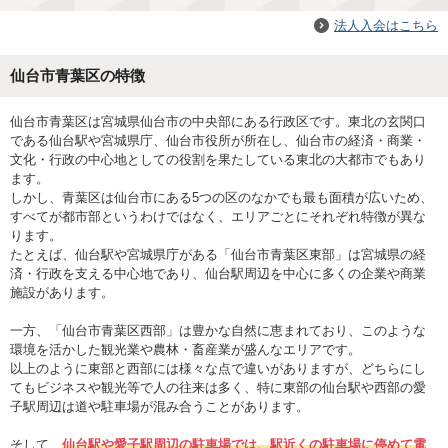
法人入会はこちら
仙台市青葉区の特徴
仙台市青葉区は宮城県仙台市の中央部にある行政区です。東北の玄関口
である仙台駅や宮城県庁、仙台市役所が所在し、仙台市の経済・商業・
文化・行政の中心地としての役割を果たしている東北の大都市でもあり
ます。
しかし、青葉区は仙台市にある5つの区のなかでも最も面積が広いため、
すべてが都市部というわけではなく、エリアごとにそれぞれ特徴が異な
ります。
たとえば、仙台駅や宮城県庁がある「仙台市青葉区東部」は宮城県の経
済・行政を支える中心地であり、仙台駅周辺を中心に多くの企業や商業
施設があります。
一方、「仙台市青葉区西部」は豊かな自然に恵まれており、このような
環境を活かした観光業や農林・畜産業が盛んなエリアです。
以上のように東部と西部には様々な点で違いがありますが、どちらにし
てもビジネスや観光等で人の往来は多く、特に東部の仙台駅や西部の愛
子駅周辺は道や駐車場が混み合うことがあります。
そして、
仙台駅や愛子駅周辺の駐車場では、駅近くの駐車場に停めて電