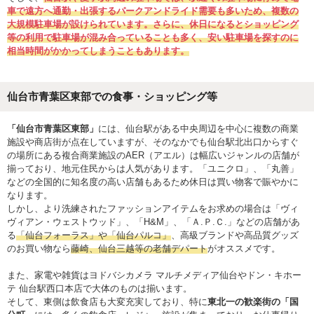
車で遠方へ通勤・出張するパークアンドライド需要も多いため、複数の
大規模駐車場が設けられています。さらに、休日になるとショッピング
等の利用で駐車場が混み合っていることも多く、安い駐車場を探すのに
相当時間がかかってしまうこともあります。
仙台市青葉区東部での食事・ショッピング等
「仙台市青葉区東部」
には、仙台駅がある中央周辺を中心に複数の商業
施設や商店街が点在していますが、そのなかでも仙台駅北出口からすぐ
の場所にある複合商業施設のAER（アエル）は幅広いジャンルの店舗が
揃っており、地元住民からは人気があります。「ユニクロ」、「丸善」
などの全国的に知名度の高い店舗もあるため休日は買い物客で賑やかに
なります。
しかし、より洗練されたファッションアイテムをお求めの場合は「ヴィ
ヴィアン・ウェストウッド」、「H&M」、「Ａ.Ｐ.Ｃ.」などの店舗があ
る
「仙台フォーラス」や「仙台パルコ」
、高級ブランドや高品質グッズ
のお買い物なら
藤崎、仙台三越等の老舗デパート
がオススメです。
また、家電や雑貨はヨドバシカメラ マルチメディア仙台やドン・キホー
テ 仙台駅西口本店で大体のものは揃います。
そして、東側は飲食店も大変充実しており、特に
東北一の歓楽街の「国