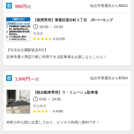
仙台市青葉区から
411
m
990円
/日
【夜間専用】
青葉区国分町２丁目 JPパーキング
18:00 ～ 24:00
普通車
5.0
/
13
件
【勾当台公園駅徒歩4分】
定禅寺通り周辺で夜に利用できる駐車場をお探しならこちら！
仙台市青葉区から
571
m
1,500円～
/日
【軽自動車専用】
ラ・リューシュ駐車場
0:00 ～ 24:00
軽自動車
4.4
/
9
件
本町の中心部に位置しており、ビジネス利用に便利です！