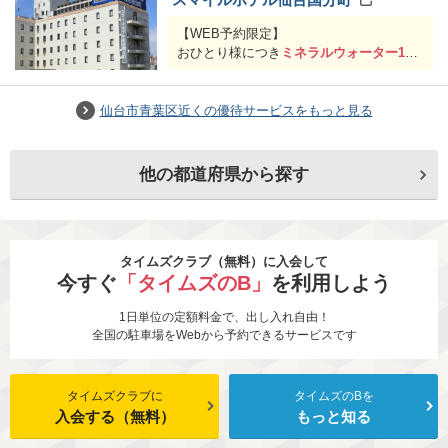
【WEB予約限定】
おひとり様につき
ミネラルウォーター1ボ
トル
サービス
※予約登録情報の「お問い合わせ」項目
仙台市青葉区近くの優待サービスをもっと見る
にタイムズクラブ会員である旨、タイム
ズクラブ会員番号(16桁)をご入力ください
他の都道府県から探す
期間：予告なく変更する場合がございま
す
タイムズクラブ（無料）に入会して
今すぐ
「タイムズのB」
を利用しよう
1日単位の定額料金で、出し入れ自由！
全国の駐車場をWebから予約できるサービスです
タイムズクラブに
タイムズのBを
入会する（無料）
もっと知る