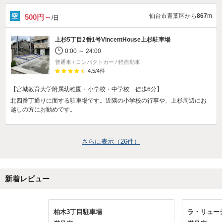
仙台市青葉区から
867
m
500円～
/日
上杉5丁目2番1号VincentHouse上杉駐車場
0:00 ～ 24:00
普通車 / コンパクトカー / 軽自動車
4.5
/
4
件
【宮城教育大学附属幼稚園・小学校・中学校 徒歩6分】
北四番丁通りに面する駐車場です。近隣の小学校の行事や、上杉周辺にお
越しの方にお勧めです。
さらに表示（
26
件）
新着レビュー
柏木3丁目駐車場
ラ・リュー