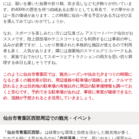
には、願いを書いた短冊や折り鶴、吹き流しなど七夕飾りが付いていま
す。約400年の歴史を持つ由緒あるお祭りとしても有名で、その華やかさ
は一見の価値があります。この時期に仙台へ寄る予定がある方はぜひ足
を運んでみてはいかがでしょうか。
なお、スポーツを楽しみたい方には弘進ゴム アスリートパーク仙台がお
ススメです。陸上競技場やテニスコートなどを利用するには事前の申し
込みが必要ですが、しっかり整備された本格的な施設が使えるので利用
者も多く、人気があります。隣には遊園地のスマイルグリコパークもあ
り、家族でおでかけしてスポーツとアトラクションの両方を思い切り満
喫する休日も楽しそうですね。
このように仙台市青葉区では、観光シーズンや仙台七夕まつりの時期に
なると多くの観光客が訪れ、周辺道路や駐車場が混雑します。クルマで
訪れるときは目的地の駐車場の有無以外に周辺の駐車場情報も調べてお
くと安心です。予約できる駐車場があれば、事前に車室が確保できるた
め、混雑が予想されるとき活用していきましょう。
仙台市青葉区西部周辺での観光・イベント
「仙台市青葉区西部」
は緑豊かな環境と自然を活かした観光地が多く、
なかでも特に人気があるのが
「作並温泉」
です。肌にやさしい湯質から