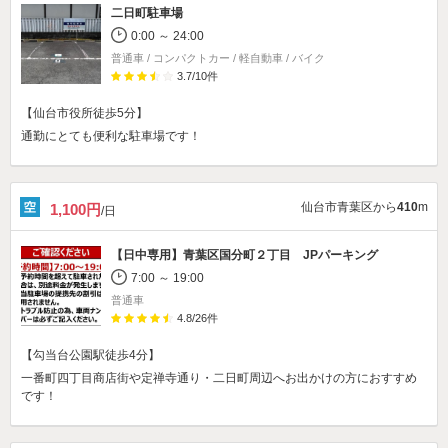
二日町駐車場
0:00 ～ 24:00
普通車 / コンパクトカー / 軽自動車 / バイク
3.7
/
10
件
【仙台市役所徒歩5分】
通勤にとても便利な駐車場です！
仙台市青葉区から
410
m
1,100円
/日
【日中専用】
青葉区国分町２丁目 JPパーキング
7:00 ～ 19:00
普通車
4.8
/
26
件
【勾当台公園駅徒歩4分】
一番町四丁目商店街や定禅寺通り・二日町周辺へお出かけの方におすすめ
です！