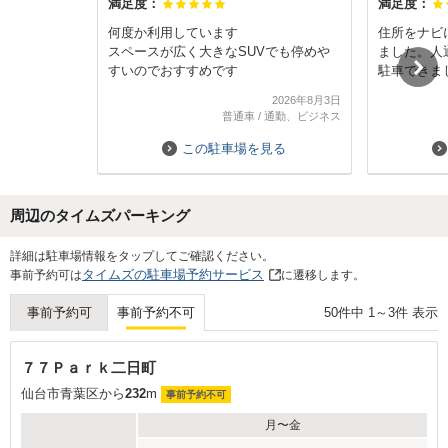
満足度：
満足度：
何度か利用しています
住所をナビ
スペースが広く大きなSUVでも停めや
ました。人
すいのでおすすめです
駐車できま
2026年8月3日
普通車
/
通勤、ビジネス
この駐車場を見る
周辺のタイムズパーキング
Next
詳細は駐車場情報をタップしてご確認ください。
タイムズの駐車場予約サービス
事前予約可は
に遷移します。
50
件中
1
～
3
件 表示
事前予約可
事前予約不可
７７Ｐａｒｋ二日町
仙台市青葉区から
232
m
事前予約不可
月〜金