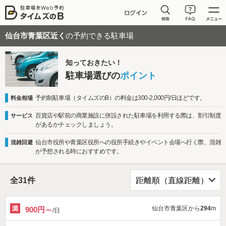
仙台市青葉区近く
の予約できる駐車場
知っておきたい！
駐車場選びの
ポイント
予約制駐車場（タイムズのB）の料金は300-2,000円/日ほどです。
料金相場
百貨店や駅前の商業施設に併設された駐車場を利用する際は、割引制度
サービス
があるかチェックしましょう。
仙台市役所や青葉区役所への役所手続きやイベント会場へ行く際、混雑
混雑回避
が予想される時におすすめです。
全
31
件
仙台市青葉区から
294
m
900円～
/日