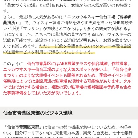
「美女づくりの湯」との別名もあり、女性からの人気が高いのも特徴で
す。
さらに、最近特に人気があるのは
「ニッカウヰスキー仙台工場（宮城峡
蒸溜所）」
で、ウィスキー製造に情熱を燃やす夫婦を描いたNHK連続テ
レビ小説「マッサン」が放映されてからはより多くの観光客が訪れるよ
うになりました。こちらでは蒸溜所の見学ができるほか、ウィスキーの
試飲も可能です。施設ガイドによる詳細な説明もあり、お酒を飲まない
方でも楽しめます。
ただし、試飲を希望される方はタクシーや宿泊施設
の送迎サービスを利用して帰るようにしましょう。
このように、
仙台市青葉区にはAER展望テラスや仙台城跡、作並温泉、
ニッカウヰスキー仙台工場のような人気スポットが多い上、「仙台七夕
まつり」のような大規模イベントも開催されるため、季節やイベント開
催時期によっては施設周辺の駐車場も混雑する可能性があります。クル
マでおでかけする場合は、複数の安い駐車場の候補確認や予約等も含め
た事前準備をしておいた方が良いでしょう。
仙台市青葉区東部のビジネス環境
「仙台市青葉区東部」
は仙台市の都市機能が集中しているため、本町や
中央、国分町エリアを中心に東北電力本店、楽天 仙台支社、七十七銀行