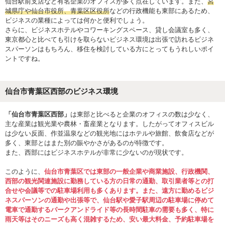
仙台駅前支店など有名企業のオフィスが多く点在しています。また、
宮
城県庁や仙台市役所、青葉区区役所
などの行政機能も東部にあるため、
ビジネスの業種によっては何かと便利でしょう。
さらに、ビジネスホテルやコワーキングスペース、貸し会議室も多く、
東京都心と比べても引けを取らないビジネス環境は出張で訪れるビジネ
スパーソンはもちろん、移住を検討している方にとってもうれしいポイ
ントですね。
仙台市青葉区西部のビジネス環境
「仙台市青葉区西部」
は東部と比べると企業のオフィスの数は少なく、
主な産業は観光業や農林・畜産業となります。したがってオフィスビル
は少ない反面、作並温泉などの観光地にはホテルや旅館、飲食店などが
多く、東部とはまた別の賑やかさがあるのが特徴です。
また、西部にはビジネスホテルが非常に少ないのが現状です。
このように、
仙台市青葉区では東部の一般企業や商業施設、行政機関、
西部の観光関連施設に勤務している方の日常の通勤、取引業者等との打
合せや会議等での駐車場利用も多くあります。また、遠方に勤めるビジ
ネスパーソンの通勤や出張等で、仙台駅や愛子駅周辺の駐車場に停めて
電車で通勤するパークアンドライド等の長時間駐車の需要も多く、特に
雨天等はそのニーズも高く混雑するため、安い最大料金、予約駐車場を