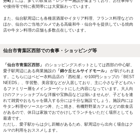
分町」
には、多くの飲食店・レジャー施設が集まっており、お仕事帰り
や接待等で特に夜間帯には大変賑わっています。
また、仙台駅周辺にも各種居酒屋やイタリア料理、フランス料理などの
ほか、仙台のご当地グルメである高級和牛・仙台牛を提供している焼肉
店や牛タン料理の店舗も多数点在しています。
仙台市青葉区西部での食事・ショッピング等
「仙台市青葉区西部」
のショッピングスポットとしては西部の中心駅、
愛子駅周辺にある商業施設の
「錦ケ丘ヒルサイドモール」
が挙げられま
す。こちらにはベビー衣料品店の「西松屋」や100円ショップの「BEST
NEEDS」、学習塾、美容室などが入居しており、主に小さな子どものい
るファミリー層をメインターゲットにした内容になっています。大人向
けのファッショナブルな洋服や宝飾品などは揃いませんが、子どもを連
れて雑貨やおもちゃを購入する分には十分な施設でしょう。施設内には
牛タン料理やソースかつ丼、たこ焼き、有機野野菜カフェなどの飲食店
があるので、休日は家族でおでかけしてランチをいただく場所としても
最適です。
ただし、愛子駅からは少し距離があるため、駅周辺から出向く場合はク
ルマの利用をおススメします。