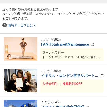
近くに割引や特典のある施設があります。
タイムズのBご予約時に入会いただく、タイムズクラブ会員ならどなたで
もご利用できます。
優待サービスとは？
ここから
392
m
FAM.Totalcare&Maintenance
フーレセラピー
トータルボディケアコース60分 7,000円
⇒
5,600円
トータルボディケアコース90分 10,000円
⇒
8,000円
ここから
463
m
トータルボディケアコース120分 13,000円
イギリス・ロンドン留学サポートオフィス
⇒
10,400円
入学金割引
or
授業料5%OFF
ここから
646
m
スマイルホテル仙台国分町