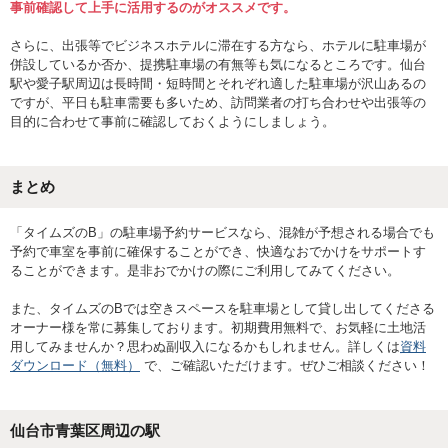
事前確認して上手に活用するのがオススメです。
さらに、出張等でビジネスホテルに滞在する方なら、ホテルに駐車場が
併設しているか否か、提携駐車場の有無等も気になるところです。仙台
駅や愛子駅周辺は長時間・短時間とそれぞれ適した駐車場が沢山あるの
ですが、平日も駐車需要も多いため、訪問業者の打ち合わせや出張等の
目的に合わせて事前に確認しておくようにしましょう。
まとめ
「タイムズのB」の駐車場予約サービスなら、混雑が予想される場合でも
予約で車室を事前に確保することができ、快適なおでかけをサポートす
ることができます。是非おでかけの際にご利用してみてください。
また、タイムズのBでは空きスペースを駐車場として貸し出してくださる
オーナー様を常に募集しております。初期費用無料で、お気軽に土地活
用してみませんか？思わぬ副収入になるかもしれません。詳しくは
資料
ダウンロード（無料）
で、ご確認いただけます。ぜひご相談ください！
仙台市青葉区
周辺の駅