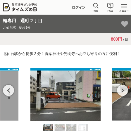
軽専用 通町２丁目
北仙台駅 徒歩3分
800円
/ 日
北仙台駅から徒歩３分！青葉神社や光明寺へお立ち寄りの方に便利！