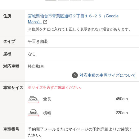
Previo
Next
住所
宮城県仙台市青葉区通町２丁目１６-２５
（Google
Maps）
※住所をナビに入れても正しく表示されない場合があります。
タイプ
平置き舗装
屋根
なし
対応車種
軽自動車
対応車種の車両サイズについて
車室サイズ
※サイズを必ずご確認ください。
全長
450cm
横幅
220cm
車室番号
予約完了メールまたはマイページの予約詳細よりご確認く
ださい。
us