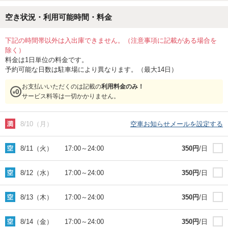
空き状況・利用可能時間・料金
下記の時間帯以外は入出庫できません。（注意事項に記載がある場合を
除く）
料金は1日単位の料金です。
予約可能な日数は駐車場により異なります。（最大14日）
お支払いいただくのは記載の
利用料金のみ！
サービス料等は一切かかりません。
8/10（月）
空車お知らせメールを設定する
8/11（火）
17:00
～
24:00
350
円
/日
8/12（水）
17:00
～
24:00
350
円
/日
8/13（木）
17:00
～
24:00
350
円
/日
8/14（金）
17:00
～
24:00
350
円
/日