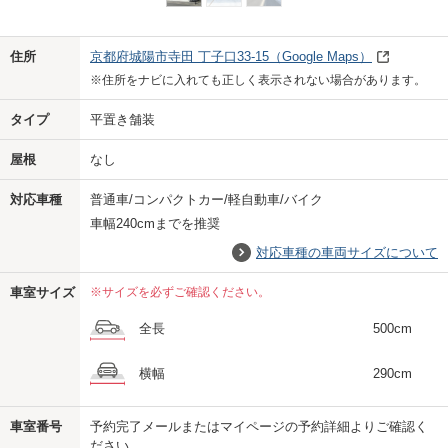
Previo
Next
住所
京都府城陽市寺田 丁子口33‐15
（Google Maps）
※住所をナビに入れても正しく表示されない場合があります。
タイプ
平置き舗装
屋根
なし
対応車種
普通車/コンパクトカー/軽自動車/バイク
車幅240cmまでを推奨
対応車種の車両サイズについて
車室サイズ
※サイズを必ずご確認ください。
全長
500cm
横幅
290cm
車室番号
予約完了メールまたはマイページの予約詳細よりご確認く
us
ださい。