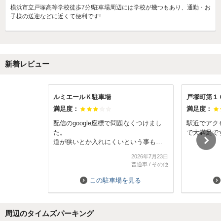
横浜市立戸塚高等学校徒歩7分!駐車場周辺には学校が幾つもあり、通勤・お
子様の送迎などに近くて便利です!
新着レビュー
ルミエールＫ駐車場
戸塚町第１
満足度：
満足度：
配信のgoogle座標で問題なくつけまし
駅近でアク
た。
で大満足で
道が狭いとか入れにくいという事もあ
りません。
2026年7月23日
ただ地域柄山坂なので地下鉄沿線が目
普通車
/
その他
的地の方は歩くのが大変かもしれませ
ん。
この駐車場を見る
周辺のタイムズパーキング