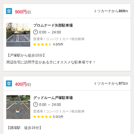
トツカーナから
869
m
900円
/日
プロムナード矢部駐車場
0:00 ～ 24:00
普通車 / コンパクトカー / 軽自動車
4.6
/
5
件
【戸塚駅から徒歩10分】
周辺住宅に訪問予定がある方にオススメな駐車場です！
トツカーナから
971
m
400円
/日
グッドルーム戸塚駐車場
0:00 ～ 24:00
普通車 / コンパクトカー / 軽自動車
5.0
/
1
件
【踊場駅 徒歩16分】