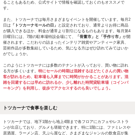
ることもあるため、公式サイトで情報を確認しておくのもオススメで
す。
また、トツカーナでは毎月さまざまなイベントを開催しています。毎月2
日は
「トツカーナモールの日」
と設定されており、通常よりお得に商品
が購入できるほか、料金が通常より割引になるものもあります。毎月第4
日曜日には、7階の駐車場特設会場にて、
「骨董市」と「手作り市」
が開
催されます。こだわりの詰まったインテリア雑貨やアンティーク家具、
芸術作品が多数集結しているため、気になる方はぜひ訪れてみてはいか
がでしょうか。
このようにトツカーナには多数のテナントが入っており、買い物に訪れ
る方が多くいます。
特にセールの時期は混雑するほどたくさんの買い物
客が訪れるため、駐車場も入庫までに時間がかかることがあります。混
雑を回避するには早めに訪れるか、少し離れた時間貸駐車場（コインパ
ーキング）を利用し、徒歩でアクセスするのも良いでしょう。
トツカーナで食事を楽しむ
トツカーナでは、地下1階から地上4階まで各フロアにカフェやレストラ
ンが出店しており、グルメも堪能できます。特に1階には、ファミレスや
居酒屋、ラーメン店、天ぷら屋など、さまざまなジャンルの飲食店が集