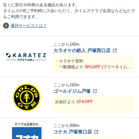
近くに割引や特典のある施設があります。
タイムズのBご予約時に入会いただく、タイムズクラブ会員ならどなたで
もご利用できます。
優待サービスとは？
ここから
145
m
カラオケの鉄人 戸塚西口店
・カラオケ室料
一般価格より
30%OFF
(フリータイムも
30％OFF！
)
ここから
160
m
ゴールドジム戸塚
お会計より
10％OFF
ここから
498
m
コナカ 戸塚東口店