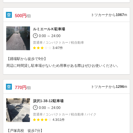
トツカーナから
1067
m
500円
/日
ルミエールＫ駐車場
0:00 ～ 24:00
普通車 / コンパクトカー / 軽自動車
3.4
/
7
件
【踊場駅から徒歩で9分】
周辺に時間貸し駐車場がないため用事がある際はぜひお使いください。
トツカーナから
1296
m
770円
/日
汲沢1-38-12駐車場
0:00 ～ 24:00
普通車 / コンパクトカー / 軽自動車 / バイク
4.3
/
11
件
【戸塚高校 徒歩7分】