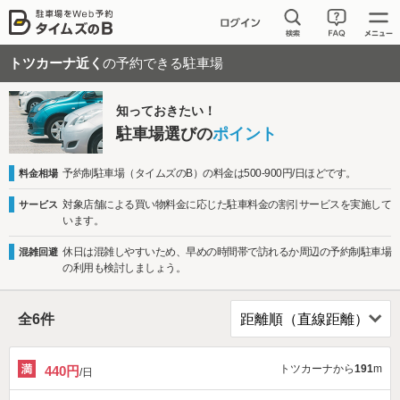
トツカーナ近く
の予約できる駐車場
知っておきたい！
駐車場選びの
ポイント
予約制駐車場（タイムズのB）の料金は500-900円/日ほどです。
料金相場
対象店舗による買い物料金に応じた駐車料金の割引サービスを実施して
サービス
います。
休日は混雑しやすいため、早めの時間帯で訪れるか周辺の予約制駐車場
混雑回避
の利用も検討しましょう。
全
6
件
トツカーナから
191
m
440円
/日