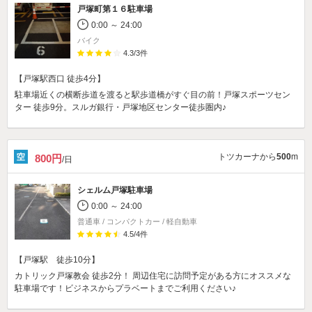
戸塚町第１６駐車場
0:00 ～ 24:00
バイク
4.3
/
3
件
【戸塚駅西口 徒歩4分】
駐車場近くの横断歩道を渡ると駅歩道橋がすぐ目の前！戸塚スポーツセン
ター 徒歩9分。スルガ銀行・戸塚地区センター徒歩圏内♪
トツカーナから
500
m
800円
/日
シェルム戸塚駐車場
0:00 ～ 24:00
普通車 / コンパクトカー / 軽自動車
4.5
/
4
件
【戸塚駅 徒歩10分】
カトリック戸塚教会 徒歩2分！ 周辺住宅に訪問予定がある方にオススメな
駐車場です！ビジネスからプラベートまでご利用ください♪