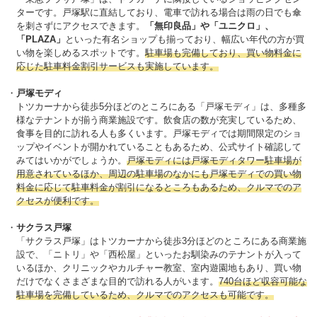
ターです。戸塚駅に直結しており、電車で訪れる場合は雨の日でも傘
を刺さずにアクセスできます。
「無印良品」や「ユニクロ」、
「PLAZA」
といった有名ショップも揃っており、幅広い年代の方が買
い物を楽しめるスポットです。
駐車場も完備しており、買い物料金に
応じた駐車料金割引サービスも実施しています。
戸塚モディ
トツカーナから徒歩5分ほどのところにある「戸塚モディ」は、多種多
様なテナントが揃う商業施設です。飲食店の数が充実しているため、
食事を目的に訪れる人も多くいます。戸塚モディでは期間限定のショ
ップやイベントが開かれていることもあるため、公式サイト確認して
みてはいかがでしょうか。
戸塚モディには戸塚モディタワー駐車場が
用意されているほか、周辺の駐車場のなかにも戸塚モディでの買い物
料金に応じて駐車料金が割引になるところもあるため、クルマでのア
クセスが便利です。
サクラス戸塚
「サクラス戸塚」はトツカーナから徒歩3分ほどのところにある商業施
設で、「ニトリ」や「西松屋」といったお馴染みのテナントが入って
いるほか、クリニックやカルチャー教室、室内遊園地もあり、買い物
だけでなくさまざまな目的で訪れる人がいます。
740台ほど収容可能な
駐車場を完備しているため、クルマでのアクセスも可能です。