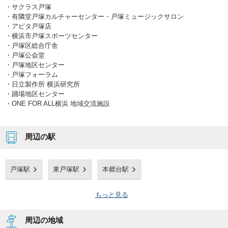
・
サクラス戸塚
・
有隣堂戸塚カルチャーセンター・戸塚ミュージックサロン
・
アピタ戸塚店
・
横浜市戸塚スポーツセンター
・
戸塚区総合庁舎
・
戸塚公会堂
・
戸塚地区センター
・
戸塚フォーラム
・
日立製作所 横浜研究所
・
踊場地区センター
・
ONE FOR ALL横浜 地域交流施設
周辺の駅
戸塚駅
東戸塚駅
本郷台駅
もっと見る
周辺の地域