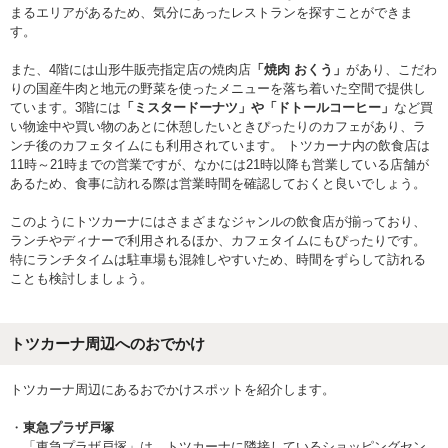
まるエリアがあるため、気分にあったレストランを探すことができま
す。
また、4階には山形牛販売指定店の焼肉店
「焼肉 おくう」
があり、こだわ
りの国産牛肉と地元の野菜を使ったメニューを落ち着いた空間で提供し
ています。3階には
「ミスタードーナツ」や「ドトールコーヒー」
など買
い物途中や買い物のあとに休憩したいときぴったりのカフェがあり、ラ
ンチ後のカフェタイムにも利用されています。 トツカーナ内の飲食店は
11時～21時までの営業ですが、なかには21時以降も営業している店舗が
あるため、食事に訪れる際は営業時間を確認しておくと良いでしょう。
このようにトツカーナにはさまざまなジャンルの飲食店が揃っており、
ランチやディナーで利用されるほか、カフェタイムにもぴったりです。
特にランチタイムは駐車場も混雑しやすいため、時間をずらして訪れる
ことも検討しましょう。
トツカーナ周辺へのおでかけ
トツカーナ周辺にあるおでかけスポットを紹介します。
東急プラザ戸塚
「東急プラザ戸塚」は、トツカーナに隣接しているショッピングセン