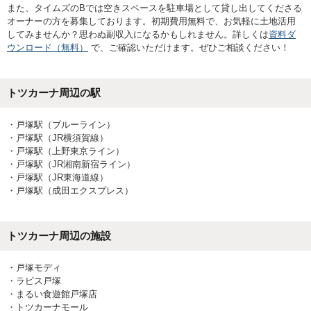
また、タイムズのBでは空きスペースを駐車場として貸し出してくださる
オーナーの方を募集しております。初期費用無料で、お気軽に土地活用
してみませんか？思わぬ副収入になるかもしれません。詳しくは
資料ダ
ウンロード（無料）
で、ご確認いただけます。ぜひご相談ください！
トツカーナ
周辺の駅
・
戸塚駅（ブルーライン）
・
戸塚駅（JR横須賀線）
・
戸塚駅（上野東京ライン）
・
戸塚駅（JR湘南新宿ライン）
・
戸塚駅（JR東海道線）
・
戸塚駅（成田エクスプレス）
トツカーナ
周辺の施設
・
戸塚モディ
・
ラピス戸塚
・
まるい食遊館戸塚店
・
トツカーナモール