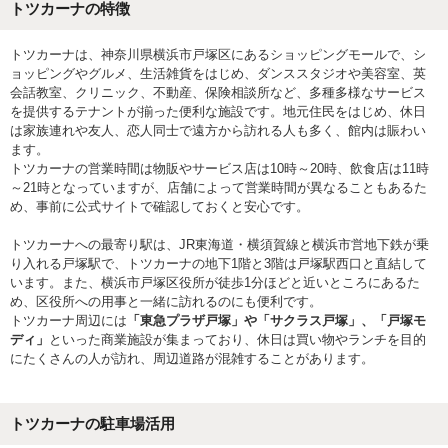
トツカーナの特徴
トツカーナは、神奈川県横浜市戸塚区にあるショッピングモールで、シ
ョッピングやグルメ、生活雑貨をはじめ、ダンススタジオや美容室、英
会話教室、クリニック、不動産、保険相談所など、多種多様なサービス
を提供するテナントが揃った便利な施設です。地元住民をはじめ、休日
は家族連れや友人、恋人同士で遠方から訪れる人も多く、館内は賑わい
ます。
トツカーナの営業時間は物販やサービス店は10時～20時、飲食店は11時
～21時となっていますが、店舗によって営業時間が異なることもあるた
め、事前に公式サイトで確認しておくと安心です。
トツカーナへの最寄り駅は、JR東海道・横須賀線と横浜市営地下鉄が乗
り入れる戸塚駅で、トツカーナの地下1階と3階は戸塚駅西口と直結して
います。また、横浜市戸塚区役所が徒歩1分ほどと近いところにあるた
め、区役所への用事と一緒に訪れるのにも便利です。
トツカーナ周辺には
「東急プラザ戸塚」や「サクラス戸塚」、「戸塚モ
ディ」
といった商業施設が集まっており、休日は買い物やランチを目的
にたくさんの人が訪れ、周辺道路が混雑することがあります。
トツカーナの駐車場活用