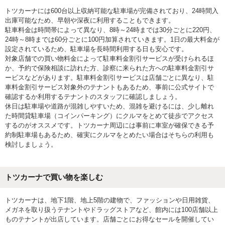
トツカーナには600台以上収納可能な駐車場が完備されており、24時間入
出庫可能なため、早朝や深夜に利用することもできます。
駐車料金は時間帯によって異なり、8時～24時までは30分ごとに220円、
24時～8時までは60分ごとに100円加算されていきます。1日の最大料金が
設定されているため、駐車場を長時間利用する日も安心です。
対象店舗での買い物料金によって駐車料金割引サービスが受けられるほ
か、予約で保険相談に訪れた方、診察に来られた方への駐車料金割引サ
ービスなどがあります。駐車料金割引サービスは店舗ごとに異なり、駐
車料金割引サービス対象外のテナントもあるため、事前に公式サイトで
確認するか利用するテナントのスタッフに確認しましょう。
休日は駐車場や道路が混雑しやすいため、混雑を避けるには、少し離れ
た時間貸駐車場（コインパーキング）にクルマをとめて徒歩でアクセス
するのがオススメです。トツカーナ周辺には事前に車室が確保できる予
約制駐車場もあるため、確実にクルマをとめたい場合はそちらの利用も
検討しましょう。
トツカーナで買い物を楽しむ
トツカーナは、地下1階、地上5階の建物で、ファッションや日用雑貨、
メガネを取り扱うテナントやドラッグストアなど、館内には100店舗以上
ものテナントが出店しています。店舗ごとにお得なセールを開催してい