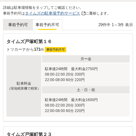
Next
詳細は駐車場情報をタップしてご確認ください。
タイムズの駐車場予約サービス
事前予約可は
に遷移します。
29
件中
1
～
3
件 表示
事前予約可
事前予約不可
タイムズ戸塚町第１６
トツカーナから
171
m
事前予約不可
月〜金
駐車後24時間 最大料金2750円
08:00-22:00 20分 330円
22:00-08:00 60分 220円
駐車料金
（現地精算機で精算）
土・日・祝
駐車後24時間 最大料金1600円
08:00-22:00 20分 330円
22:00-08:00 60分 220円
タイムズ戸塚町第２３