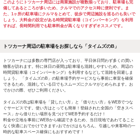
このようにトツカーナ周辺には商業施設が複数揃っており、駐車場も完
備してあるところが多いため、クルマでのアクセス時に便利です。ま
た、1ヶ所の駐車場にクルマをとめて、徒歩で周辺施設を巡るのも良いで
しょう。大料金の設定がある時間貸駐車場（コインパーキング）を利用
すれば、長時間利用でも駐車料金が高くなりすぎずオススメです。
トツカーナ周辺の駐車場をお探しなら「タイムズのB」
トツカーナには多数の専門店が入っており、平日休日問わず多くの買い
物客が訪れます。特に休日の昼間は駐車場も混雑しやすいため、周辺の
時間貸駐車場（コインパーキング）を利用するなどして混雑を回避しま
しょう。 「タイムズのB」の駐車場予約サービスなら事前に車室を確保
できるため、混雑している日でもスムーズにクルマがとめられます。お
でかけの際、ぜひご利用ください。
タイムズのBは駐車場を「貸したい方」と「借りたい方」をWEBでつな
ぐサービスです。使い方はとっても簡単！登録された全国の「空きスペ
ース」から借りたい場所を見つけてWEB予約するだけ！
料金や立地を事前にWEBから確認できるため、当日現地であわてること
なく快適におでかけできます♪おでかけはもちろん、引越しや来客時の一
時的な駐車スペース確保にもおすすめです！