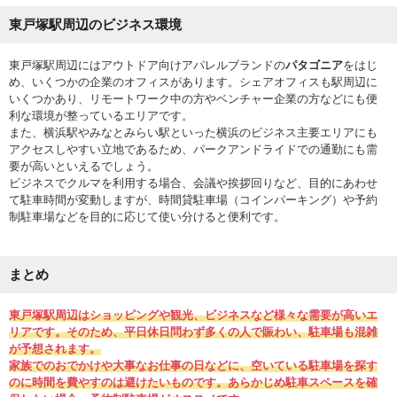
東戸塚駅周辺のビジネス環境
東戸塚駅周辺にはアウトドア向けアパレルブランドの
パタゴニア
をはじ
め、いくつかの企業のオフィスがあります。シェアオフィスも駅周辺に
いくつかあり、リモートワーク中の方やベンチャー企業の方などにも便
利な環境が整っているエリアです。
また、横浜駅やみなとみらい駅といった横浜のビジネス主要エリアにも
アクセスしやすい立地であるため、パークアンドライドでの通勤にも需
要が高いといえるでしょう。
ビジネスでクルマを利用する場合、会議や挨拶回りなど、目的にあわせ
て駐車時間が変動しますが、時間貸駐車場（コインパーキング）や予約
制駐車場などを目的に応じて使い分けると便利です。
まとめ
東戸塚駅周辺はショッピングや観光、ビジネスなど様々な需要が高いエ
リアです。そのため、平日休日問わず多くの人で賑わい、駐車場も混雑
が予想されます。
家族でのおでかけや大事なお仕事の日などに、空いている駐車場を探す
のに時間を費やすのは避けたいものです。あらかじめ駐車スペースを確