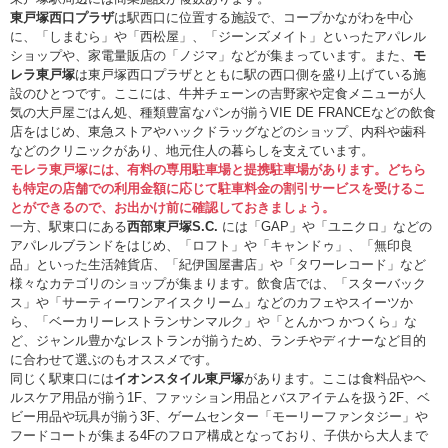
東戸塚西口プラザ
は駅西口に位置する施設で、コープかながわを中心
に、「しまむら」や「西松屋」、「ジーンズメイト」といったアパレル
ショップや、家電量販店の「ノジマ」などが集まっています。また、
モ
レラ東戸塚
は東戸塚西口プラザとともに駅の西口側を盛り上げている施
設のひとつです。ここには、牛丼チェーンの吉野家や定食メニューが人
気の大戸屋ごはん処、種類豊富なパンが揃うVIE DE FRANCEなどの飲食
店をはじめ、東急ストアやハックドラッグなどのショップ、内科や歯科
などのクリニックがあり、地元住人の暮らしを支えています。
モレラ東戸塚には、有料の専用駐車場と提携駐車場があります。どちら
も特定の店舗での利用金額に応じて駐車料金の割引サービスを受けるこ
とができるので、お出かけ前に確認しておきましょう。
一方、駅東口にある
西部東戸塚S.C.
には「GAP」や「ユニクロ」などの
アパレルブランドをはじめ、「ロフト」や「キャンドゥ」、「無印良
品」といった生活雑貨店、「紀伊国屋書店」や「タワーレコード」など
様々なカテゴリのショップが集まります。飲食店では、「スターバック
ス」や「サーティーワンアイスクリーム」などのカフェやスイーツか
ら、「ベーカリーレストランサンマルク」や「とんかつ かつくら」な
ど、ジャンル豊かなレストランが揃うため、ランチやディナーなど目的
に合わせて選ぶのもオススメです。
同じく駅東口には
イオンスタイル東戸塚
があります。ここは食料品やヘ
ルスケア用品が揃う1F、ファッション用品とバスアイテムを扱う2F、ベ
ビー用品や玩具が揃う3F、ゲームセンター「モーリーファンタジー」や
フードコートが集まる4Fのフロア構成となっており、子供から大人まで