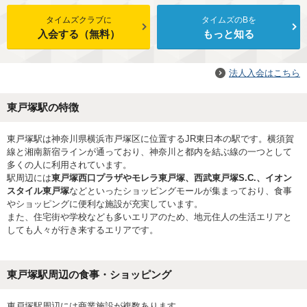
タイムズクラブに
タイムズのBを
入会する（無料）
もっと知る
法人入会はこちら
東戸塚駅の特徴
東戸塚駅は神奈川県横浜市戸塚区に位置するJR東日本の駅です。横須賀
線と湘南新宿ラインが通っており、神奈川と都内を結ぶ線の一つとして
多くの人に利用されています。
駅周辺には
東戸塚西口プラザやモレラ東戸塚、西武東戸塚S.C.、イオン
スタイル東戸塚
などといったショッピングモールが集まっており、食事
やショッピングに便利な施設が充実しています。
また、住宅街や学校なども多いエリアのため、地元住人の生活エリアと
しても人々が行き来するエリアです。
東戸塚駅周辺の食事・ショッピング
東戸塚駅周辺には商業施設が複数あります。