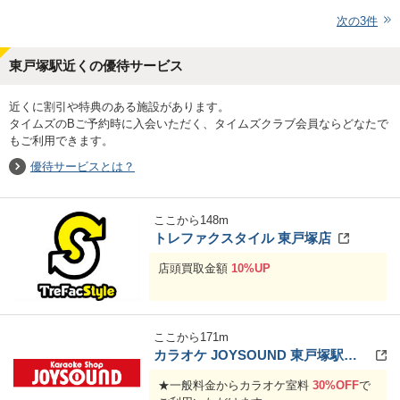
次の
3
件
東戸塚駅近くの優待サービス
近くに割引や特典のある施設があります。
タイムズのBご予約時に入会いただく、タイムズクラブ会員ならどなたで
もご利用できます。
優待サービスとは？
ここから
148
m
トレファクスタイル 東戸塚店
店頭買取金額
10%UP
ここから
171
m
カラオケ JOYSOUND 東戸塚駅前店
★一般料金からカラオケ室料
30%OFF
で