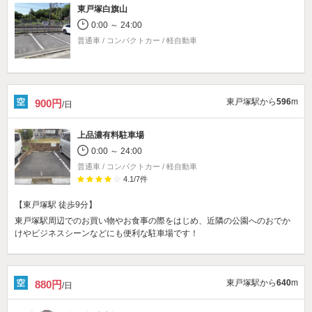
東戸塚白旗山
0:00 ～ 24:00
普通車 / コンパクトカー / 軽自動車
東戸塚駅から
596
m
900円
/日
上品濃有料駐車場
0:00 ～ 24:00
普通車 / コンパクトカー / 軽自動車
4.1
/
7
件
【東戸塚駅 徒歩9分】
東戸塚駅周辺でのお買い物やお食事の際をはじめ、近隣の公園へのおでか
けやビジネスシーンなどにも便利な駐車場です！
東戸塚駅から
640
m
880円
/日