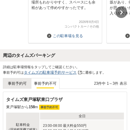
場所もわかりやすく、スペースにも余
坂があり、
裕があって停めやすかったです。
が思ってい
入りができ
た。
2026年8月4日
また使わせ
コンパクトカー
/
その他
この駐車場を見る
周辺のタイムズパーキング
Next
詳細は駐車場情報をタップしてご確認ください。
タイムズの駐車場予約サービス
事前予約可は
に遷移します。
23
件中
1
～
3
件 表示
事前予約可
事前予約不可
タイムズ東戸塚駅東口プラザ
東戸塚駅から
158
m
事前予約不可
全日
駐車料金
23:00-08:00 最大料金550円
（現地精算機で精算）