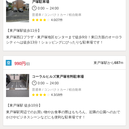
戸塚駐車場
0:00 ～ 24:00
普通車 / コンパクトカー / 軽自動車
4.0
/
27
件
【東戸塚駅徒歩11分】
東戸塚西口プラザ・東戸塚地区センターまで徒歩9分！東口方面のオーロラ
シティへは徒歩13分！ショッピングにぴったりな駐車場です！
東戸塚駅から
687
m
990円
/日
コーラルヒルズ東戸塚有料駐車場
0:00 ～ 24:00
普通車 / コンパクトカー / 軽自動車
4.3
/
18
件
【東戸塚駅 徒歩10分】
東戸塚駅周辺でのお買い物やお食事の際はもちろん、近隣の公園へのおで
かけやビジネスシーンなどにも便利な駐車場です！