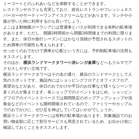
ミーゴートとのふれあいなどを体験することができます。
レストランやカフェも充実しており、総合レストランやフレッシュネス
バーガーやサーティーワンアイスクリームなどがあります。ランチや小
腹が空いた時に利用するのも良いでしょう。
よこはま動物園ズーラシアには普通車とバスが利用できる有料の駐車場
があります。ただし、開園1時間前から閉園1時間後までの利用に限りま
す。また、休日や旅行シーズンにはかなり混雑が予想されるスポットの
ため満車の可能性も考えられます。
せっかくのおでかけで満車が心配という方には、予約制駐車場の活用も
オススメします。
そのほか、
横浜ランドマークタワー
や
赤レンガ倉庫
などへもクルマでア
クセスしやすい立地です。
横浜ランドマークタワーはその名の通り、横浜のランドマークとして人
気のスポットです。施設内にはショッピングフロアとオフィスフロア、
展望台などがあり、休日のおでかけや平日のお仕事など様々なシーンで
多くの人が集まります。各ショップでのイベントをはじめ、ショッピン
グフロアのイベントスペースでは期間限定のポップアップショップや演
奏会などのイベントも随時開催されているので、ファミリーやカップル
でのおでかけに、ぜひ足を伸ばしていてはいかがでしょうか。
横浜ランドマークタワーには有料の駐車場があります。対象施設でのお
買い物金額に応じて割引サービスも用意されているため、お出かけ前に
確認しておくことをオススメします。