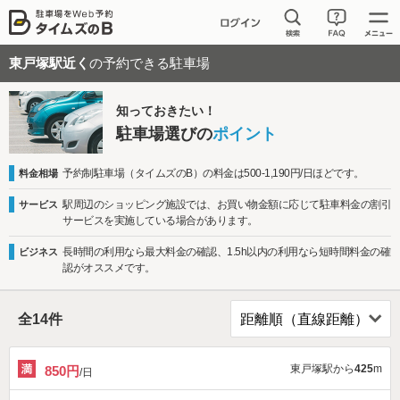
東戸塚駅近く
の予約できる駐車場
知っておきたい！
駐車場選びの
ポイント
予約制駐車場（タイムズのB）の料金は500-1,190円/日ほどです。
料金相場
駅周辺のショッピング施設では、お買い物金額に応じて駐車料金の割引
サービス
サービスを実施している場合があります。
長時間の利用なら最大料金の確認、1.5h以内の利用なら短時間料金の確
ビジネス
認がオススメです。
全
14
件
東戸塚駅から
425
m
850円
/日