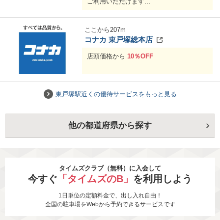
ご利用いただけます
★フリータイム・ドリンクバー込み店
舗：一般料金からカラオケ室料
10%OFF
★パーティーコースは総額
10%OFF
ここから
207
m
コナカ 東戸塚総本店
店頭価格から
10％OFF
東戸塚駅近くの優待サービスをもっと見る
他の都道府県から探す
タイムズクラブ（無料）に入会して
今すぐ
「タイムズのB」
を利用しよう
1日単位の定額料金で、出し入れ自由！
全国の駐車場をWebから予約できるサービスです