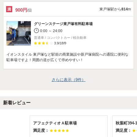
東戸塚駅から
814
m
900円
/日
グリーンステージ東戸塚有料駐車場
0:00 ～ 24:00
普通車 / コンパクトカー / 軽自動車
3.9
/
18
件
イオンスタイル 東戸塚など駅前の商業施設や新戸塚病院への通院に便利な
駐車場ですよ！周囲の道が広くて停めやすい！
さらに表示（
9
件）
新着レビュー
アフェクティオＡ駐車場
秋葉町394-
満足度：
満足度：