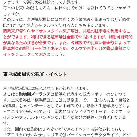
ファミリーで楽しめる施設として人気です。
毎日のお買い物はもちろん、休日のおでかけにも訪れてみてはいかがで
しょうか。
このように、東戸塚駅周辺には数多くの商業施設が集まっており近隣住
民だけでなく遠方からクルマで訪れる人たちも多くいます。
西武東戸塚S.C.やイオンスタイル東戸塚は、共通の駐車場を利用するこ
とができます。利用できる駐車場は全部で4つありますが、利用可能時間
が異なるため注意が必要です。また、各施設でのお買い物金額によって
駐車料金の割引サービスもあるため、クルマでお出かけの際は事前にサ
イトをチェックしておきましょう。
東戸塚駅周辺の観光・イベント
東戸塚駅周辺には観光スポットが複数あります。
よこはま動物園ズーラシア
は横浜を代表する観光スポットのひとつで
す。正式名称は「横浜市立よこはま動物園」で、「生命の共生・自然と
の調和」をメインテーマとしている施設です。動物の生息環境などによ
ってエリアが分かれており、園内にはインドゾウやホッキョクグマ、ラ
イオンやフンボルトペンギンなど様々な種類の動物が飼育されていま
す。
また、園内では動物とふれあいができるイベントも開催されており、
「アフリカのサバンナ」エリアではバードショーやラクダライド、ピグ