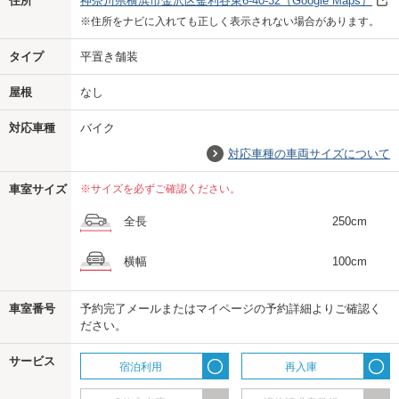
住所
神奈川県横浜市金沢区釜利谷東6-40-32
（Google Maps）
※住所をナビに入れても正しく表示されない場合があります。
タイプ
平置き舗装
屋根
なし
対応車種
バイク
対応車種の車両サイズについて
車室サイズ
※サイズを必ずご確認ください。
全長
250cm
横幅
100cm
車室番号
予約完了メールまたはマイページの予約詳細よりご確認く
ださい。
us
サービス
宿泊利用
再入庫