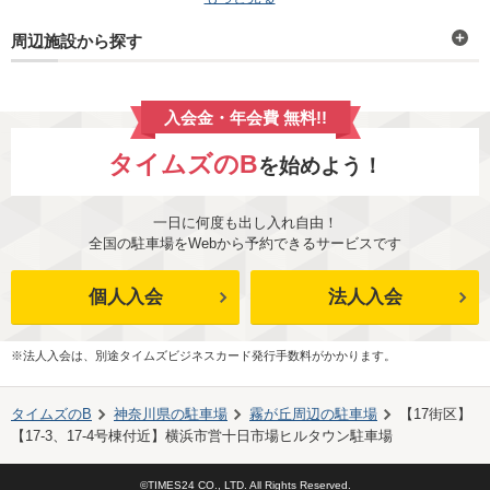
周辺施設から探す
入会金・年会費 無料!!
タイムズのB
を始めよう！
一日に何度も出し入れ自由！
全国の駐車場をWebから予約できるサービスです
個人入会
法人入会
※法人入会は、別途タイムズビジネスカード発行手数料がかかります。
タイムズのB
神奈川県
の駐車場
霧が丘
周辺の駐車場
【17街区】
【17-3、17-4号棟付近】横浜市営十日市場ヒルタウン駐車場
©TIMES24 CO., LTD. All Rights Reserved.