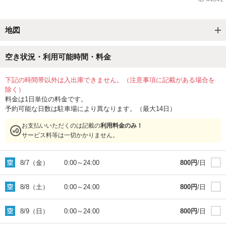
地図
空き状況・利用可能時間・料金
下記の時間帯以外は入出庫できません。（注意事項に記載がある場合を
除く）
料金は1日単位の料金です。
予約可能な日数は駐車場により異なります。（最大14日）
お支払いいただくのは記載の
利用料金のみ！
サービス料等は一切かかりません。
8/7（金）
0:00
～
24:00
800
円
/日
8/8（土）
0:00
～
24:00
800
円
/日
8/9（日）
0:00
～
24:00
800
円
/日