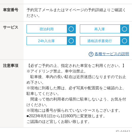
車室番号
予約完了メールまたはマイページの予約詳細よりご確認く
us
ださい。
サービス
宿泊利用
再入庫
24h入出庫
適格請求書発行
各種サービスの説明
注意事項
【必ずご予約の上、指定された車室をご利用ください。】
※アイドリング禁止。車中泊禁止。
駐車後、車内の長い駐在は近所迷惑になりますのでお止
め下さい。
※現地に到着した際は、必ず写真や配置図をご確認の上、
駐車してください。
間違って他の利用者の場所に駐車しないよう、お気を付
けください。
※現地には番号が振られていないケースもございます。
■2023年8月1日から1日800円に変更致します。
ご認識のほど宜しくお願い致します。
ID
44841