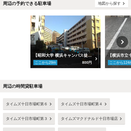
周辺の予約できる駐車場
地図から探す
【昭和大学 横浜キャンパス徒歩６分】【16街区】【16-1、16-2号棟付近】横浜市営十日市場ヒルタウン駐車場
ここから
29
m
800円
ここから
124
周辺の時間貸駐車場
Next
タイムズ十日市場町第６
タイムズ十日市場町第４
タイムズ十日市場町第３
タイムズマクドナルド十日市場店