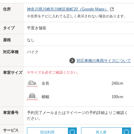
Previo
Next
住所
神奈川県川崎市川崎区南町20
（Google Maps）
※住所をナビに入れても正しく表示されない場合があります。
タイプ
平置き舗装
屋根
なし
対応車種
バイク
対応車種の車両サイズについて
車室サイズ
※サイズを必ずご確認ください。
全長
240cm
横幅
100cm
車室番号
予約完了メールまたはマイページの予約詳細よりご確認く
ださい。
us
サービス
宿泊利用
再入庫