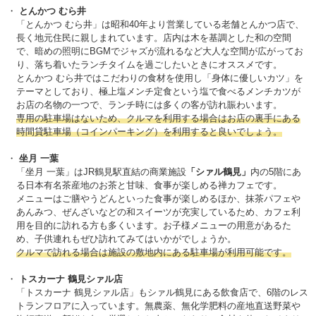
とんかつ むら井
「とんかつ むら井」は昭和40年より営業している老舗とんかつ店で、
長く地元住民に親しまれています。店内は木を基調とした和の空間
で、暗めの照明にBGMでジャズが流れるなど大人な空間が広がってお
り、落ち着いたランチタイムを過ごしたいときにオススメです。
とんかつ むら井ではこだわりの食材を使用し「身体に優しいカツ」を
テーマとしており、極上塩メンチ定食という塩で食べるメンチカツが
お店の名物の一つで、ランチ時には多くの客が訪れ賑わいます。
専用の駐車場はないため、クルマを利用する場合はお店の裏手にある
時間貸駐車場（コインパーキング）を利用すると良いでしょう。
坐月 一葉
「坐月 一葉」はJR鶴見駅直結の商業施設
「シァル鶴見」
内の5階にあ
る日本有名茶産地のお茶と甘味、食事が楽しめる禅カフェです。
メニューはご膳やうどんといった食事が楽しめるほか、抹茶パフェや
あんみつ、ぜんざいなどの和スイーツが充実しているため、カフェ利
用を目的に訪れる方も多くいます。お子様メニューの用意があるた
め、子供連れもぜひ訪れてみてはいかがでしょうか。
クルマで訪れる場合は施設の敷地内にある駐車場が利用可能です。
トスカーナ 鶴見シァル店
「トスカーナ 鶴見シァル店」もシァル鶴見にある飲食店で、6階のレス
トランフロアに入っています。無農薬、無化学肥料の産地直送野菜や