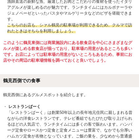
漁師直送の新鮮な魚、厳選したお肉とこだわりの食材を使ったイタリ
アグルメが楽しめるのが魅力です。ランチタイムにはカルボナーラや
ジェノベーゼといったパスタやマルゲリータなどのピザを堪能できま
す。
こちらのお店も、シァル鶴見の駐車場が利用できるため、クルマで訪
れたときはそちらを利用しましょう。
このように鶴見東側には商業施設内にある飲食店を中心にさまざまなグ
ルメが楽しめる飲食店が揃っており、駐車場の用意があるところも多い
です。お店によっては駐車場の用意がないところもあるため、事前にお
店やその周辺の駐車場情報を調べておくと良いでしょう。
鶴見西側での食事
鶴見西側にあるグルメスポットを紹介します。
レストランばーく
「レストランばーく」は創業50年以上の長年地元住民に親しまれる昔
ながらの洋食レストランです。テレビ番組でもたびたび取り上げられ
るほどの人気店で、ランチタイムには多くの客で賑わいます。ハンバ
ーグ定食やロースかつ定食と定食メニューは豊富で、なかでも分厚い
ハムカツ定食が名物となっています。ご飯の量を、少なめから普通盛