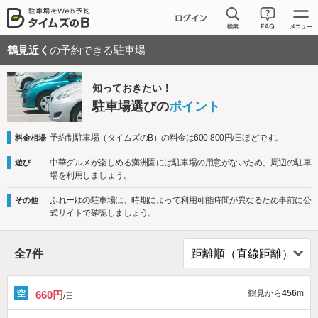
鶴見近く
の予約できる駐車場
知っておきたい！
駐車場選びの
ポイント
予約制駐車場（タイムズのB）の料金は600-800円/日ほどです。
料金相場
中華グルメが楽しめる満洲園には駐車場の用意がないため、周辺の駐車
遊び
場を利用しましょう。
ふれーゆの駐車場は、時期によって利用可能時間が異なるため事前に公
その他
式サイトで確認しましょう。
全
7
件
鶴見から
456
m
660円
/日