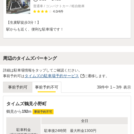
普通車 / コンパクトカー / 軽自動車
4.0
/
4
件
【生麦駅徒歩3分！】
駅からも近く、便利な駐車場です！
周辺のタイムズパーキング
詳細は駐車場情報をタップしてご確認ください。
タイムズの駐車場予約サービス
事前予約可は
に遷移します。
39
件中
1
～
3
件 表示
事前予約可
事前予約不可
タイムズ鶴見小野町
鶴見から
192
m
事前予約不可
全日
駐車料金
駐車後24時間 最大料金1300円