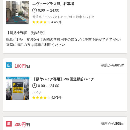
エヴァーグラス旭川駐車場
0:00 ～ 24:00
普通車 / コンパクトカー / 軽自動車 / バイク
4.4
/
7
件
【鶴見小野駅 徒歩5分】
鶴見小野駅 徒歩5分！近隣の学校用事の際などに事前予約ができて安心♩
近隣に御用の方は是非ご利用ください！
鶴見から
805
m
100円
/日
【原付バイク専用】
Pin 国道駅前バイク
0:00 ～ 24:00
バイク
4.0
/
1
件
鶴見から
805
m
200円
/日