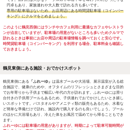
円卓もあり、家族連れや大人数で訪れる方も多いです。
専用の駐車場はないため、お店周辺にある時間貸駐車場（コインパー
キング）にクルマをとめましょう。
このように鶴見西側にはランチやカフェ利用に最適なカフェやレストラ
ンが点在していますが、駐車場の用意がないところも多いためクルマで
訪れるときは事前にお店や周辺の駐車場情報を調べておくと安心です。
時間貸駐車場（コインパーキング）を利用する場合、駐車料金も確認し
ておきましょう。
鶴見東側にある施設・おでかけスポット
鶴見東側にある
「ふれーゆ」
は温水ブールや大浴場、展示温室が入る総
合施設で、健康のためや、オフタイムのリフレッシュとさまざまな目的
でお年寄りから子供まで幅広い年代の方が訪れます。ふれーゆには滑り
台付きの子供用プールもあるため、子供連れでおでかけしたいとき嬉し
いスポットです。バスタオルやアメニティ類の販売もあるため、水着な
ど簡単な準備だけで訪れ、施設内で購入するのも良いでしょう。プール
のほかに大浴場もあり、冷えた体をお風呂で温めてから帰ることもでき
ます。
ふれーゆには駐車場の用意がありますが、時期によって駐車可能時間が