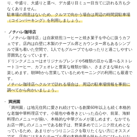
り、中盛り、大盛りと選べ、デカ盛り目ミュー目当てに訪れる方も少
なくありません。
駐車場の用意はないため、クルマで向かう場合は周辺の時間貸駐車場
（コインパーキング）を利用しましょう。
ノチハレ珈琲店
「ノチハレ珈琲店」は自家焙煎コーヒーと焼き菓子を中心に扱うカフ
ェです。店内は白壁に木製のテーブル席とカウンター席もあるシンプ
ルで落ち着いた空間で、1人でもグループでもゆったりと過ごしやすい
雰囲気となっています。
ドリンクメニューはオリジナルブレンドや5種類の豆から選べるストレ
ートコーヒー、カフェオレと豊富な種類が揃い、さまざまな味わいを
楽しめます。朝9時から営業しているためモーニングの利用にも最適で
す。
ノチハレ珈琲店へクルマで訪れる場合は、周辺の駐車場情報を事前に
調べてから向かいましょう。
満洲園
「満州園」は地元住民に愛され続けている創業60年以上も続く本格的
な老舗中華料理店です。小籠包や春巻きといった点心や、前菜、海鮮
料理のメニューが揃い、本格的な中華グルメが楽しめます。なかでも
お店一押しのメニューである餃子は、野菜多めでニンニク控えめとな
っているため、あまりがっつりニンニクを取りたくない方にオススメ
です。店内には大きなテーブル席や本格中華を味わうのにぴったりな