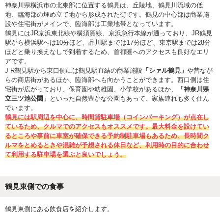
神奈川県横浜市の北東部に位置する鶴見は、丘陵地、鶴見川流域の低
地、臨海部の埋め立て地から形成された街です。鶴見の中心部は商業施
設や住宅街がメインで、臨海部は工業地帯となっています。
鶴見にはJR京浜東北線や横須賀線、京浜急行本線が通っており、JR鶴見
駅から横浜駅へは10分ほど、品川駅までは17分ほど、東京駅までは28分
ほどと乗り換えなしで到着するため、首都圏へのアクセスも良好なエリ
アです。
J R鶴見駅から東口側には鶴見駅直結の商業施設
「シァル鶴見」
や昔なが
らの商店街があるほか、臨海部へも向かうことができます。西口側は住
宅街が広がっており、保育園や幼稚園、小学校があるほか、
「神奈川県
立三ツ池公園」
といった自然豊かな公園もあって、家族連れも多く住ん
でいます。
鶴見には駅周辺を中心に、時間貸駐車場（コインパーキング）が点在し
ているため、クルマでのアクセスもオススメです。最大料金を設けてい
るところや事前に車室が確保できる予約制駐車場もあるため、長時間ク
ルマをとめるときや混雑が予想される休日など、利用時の目的に合わせ
て利用する駐車場を選ぶと良いでしょう。
鶴見東側での食事
鶴見東側にある飲食店を紹介します。