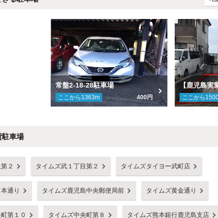
常盤2-18-28駐車場
ここから
1363
m
400円
ここから
150
貸駐車場
上第２
タイムズ武１丁目第２
タイムズタイヨー武町店
田本通り
タイムズ鹿児島中央郵便局前
タイムズ黄金通り
央町第１０
タイムズ中央町第８
タイムズ熊本銀行鹿児島支店