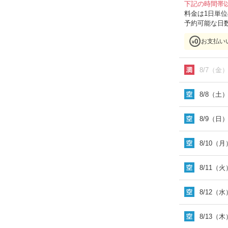
下記の時間帯
料金は1日単
予約可能な日
お支払い
8/7（金
8/8（土
8/9（日
8/10（月
8/11（火
8/12（水
8/13（木