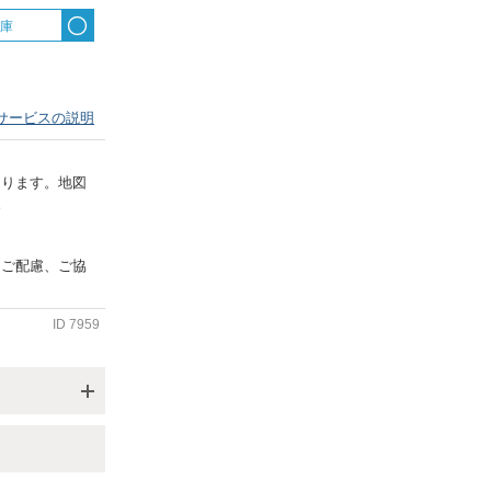
出庫
サービスの説明
あります。地図
。
うご配慮、ご協
ID
7959