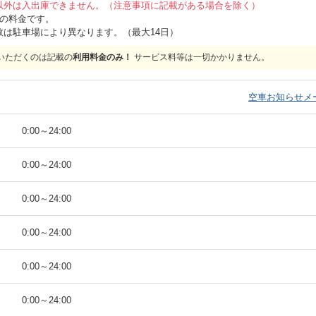
以外は入出庫できません。（注意事項に記載がある場合を除く）
位の料金です。
数は駐車場により異なります。（最大14日）
いただくのは記載の
利用料金のみ！
サービス料等は一切かかりません。
）
空車お知らせメ
）
0:00
～
24:00
）
0:00
～
24:00
）
0:00
～
24:00
）
0:00
～
24:00
）
0:00
～
24:00
）
0:00
～
24:00