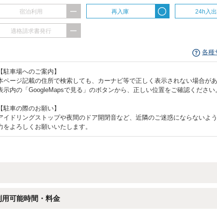
宿泊利用
再入庫
24h入
適格請求書発行
各種
【駐車場へのご案内】
本ページ記載の住所で検索しても、カーナビ等で正しく表示されない場合が
表示内の「GoogleMapsで見る」のボタンから、正しい位置をご確認ください
【駐車の際のお願い】
アイドリングストップや夜間のドア開閉音など、近隣のご迷惑にならないよ
力をよろしくお願いいたします。
利用可能時間・料金