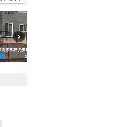
【鹿児島実業高等学校徒歩11分】HAMASAKI-Parking
【西田小学校徒歩1分】西田小学校前駐車場
0
m
200円
ここから
2205
m
310円
こ
Next