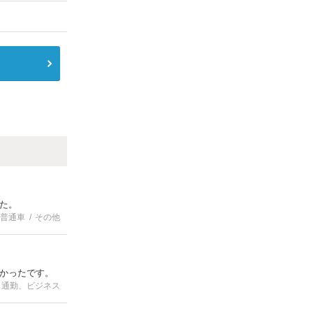
た。
普通車
その他
かったです。
通勤、ビジネス