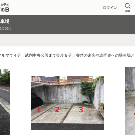
駐車場
徒歩8分】
らクルマで４分！武岡中央公園まで徒歩８分！突然の来客や訪問先への駐車場