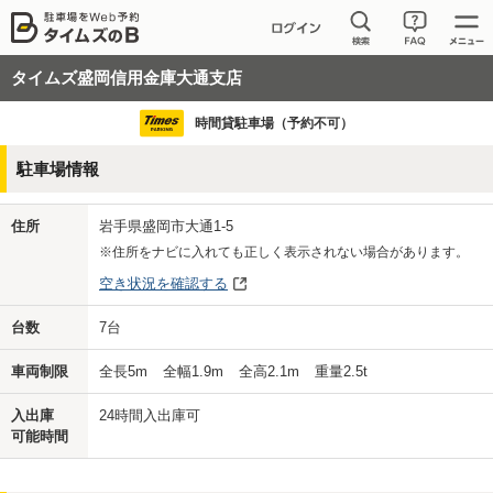
タイムズ盛岡信用金庫大通支店
時間貸駐車場（予約不可）
駐車場情報
住所
岩手県盛岡市大通1-5
※住所をナビに入れても正しく表示されない場合があります。
空き状況を確認する
台数
7
台
車両制限
全長
5
m
全幅
1.9
m
全高
2.1
m
重量
2.5
t
入出庫
24時間入出庫可
可能時間