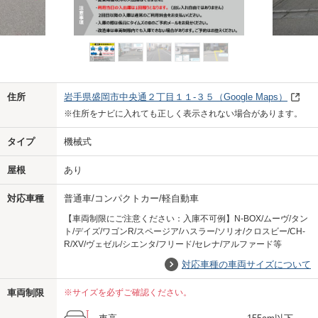
Previo
Next
住所
岩手県盛岡市中央通２丁目１１-３５
（Google Maps）
※住所をナビに入れても正しく表示されない場合があります。
タイプ
機械式
屋根
あり
対応車種
普通車/コンパクトカー/軽自動車
【車両制限にご注意ください：入庫不可例】N-BOX/ムーヴ/タン
ト/デイズ/ワゴンR/スページア/ハスラー/ソリオ/クロスビー/CH-
R/XV/ヴェゼル/シエンタ/フリード/セレナ/アルファード等
対応車種の車両サイズについて
車両制限
※サイズを必ずご確認ください。