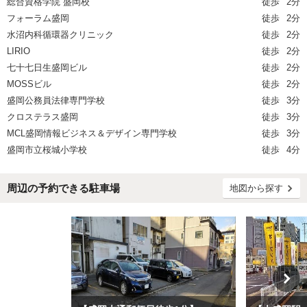
総合資格学院 盛岡校
徒歩
2分
フォーラム盛岡
徒歩
2分
水沼内科循環器クリニック
徒歩
2分
LIRIO
徒歩
2分
七十七日生盛岡ビル
徒歩
2分
MOSSビル
徒歩
2分
盛岡公務員法律専門学校
徒歩
3分
クロステラス盛岡
徒歩
3分
MCL盛岡情報ビジネス＆デザイン専門学校
徒歩
3分
盛岡市立桜城小学校
徒歩
4分
周辺の予約できる駐車場
地図から探す