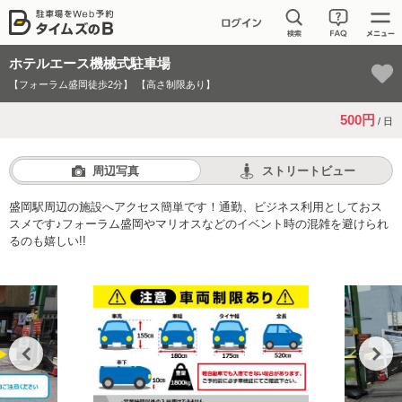
ホテルエース機械式駐車場
【フォーラム盛岡徒歩2分】
【高さ制限あり】
500円
/ 日
周辺写真
ストリートビュー
盛岡駅周辺の施設へアクセス簡単です！通勤、ビジネス利用としておス
スメです♪フォーラム盛岡やマリオスなどのイベント時の混雑を避けられ
るのも嬉しい!!