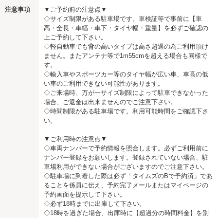
注意事項
▼ご予約前の注意点▼
◇サイズ制限がある駐車場です。車検証等で事前に【車
高・全長・車幅・車下・タイヤ幅・重量】を必ずご確認の
上ご予約して下さい。
◇軽自動車でも背の高いタイプは高さ超過の為ご利用頂け
ません。またアンテナ等で1m55cmを超える場合も同様で
す。
◇輸入車やスポーツカー等のタイヤ幅が広い車、車高の低
い車のご利用できない可能性があります。
◇ご来場時、万が一サイズ制限によって駐車できなかった
場合、ご返金は出来ませんのでご注意下さい。
◇時間制限がある駐車場です。利用可能時間をご確認下さ
い。
▼ご利用時の注意点▼
◇車両ナンバーで予約情報を照合します。必ずご利用前に
ナンバー登録をお願いします。登録されていない場合、駐
車場利用ができない場合がございますのでご注意下さい。
◇駐車場に到着した際は必ず「タイムズのBで予約済」であ
ることを係員に伝え、予約完了メールまたはマイページの
予約画面を提示して下さい。
◇必ず18時までに出庫して下さい。
◇18時を過ぎた場合、出庫時に【超過分の時間料金】を別