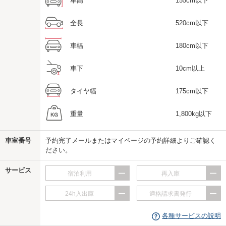
車高
155cm以下
全長
520cm以下
us
車幅
180cm以下
車下
10cm以上
タイヤ幅
175cm以下
重量
1,800kg以下
車室番号
予約完了メールまたはマイページの予約詳細よりご確認く
ださい。
サービス
宿泊利用
再入庫
24h入出庫
適格請求書発行
各種サービスの説明