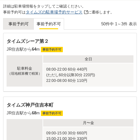
Next
詳細は駐車場情報をタップしてご確認ください。
タイムズの駐車場予約サービス
事前予約可は
に遷移します。
50
件中
1
～
3
件 表示
事前予約可
事前予約不可
タイムズシーア第２
JR住吉駅から
64
m
事前予約不可
全日
駐車料金
08:00-22:00 60分 440円
（現地精算機で精算）
(ただし60分以降30分 220円)
22:00-08:00 60分 110円
タイムズ神戸住吉本町
JR住吉駅から
68
m
事前予約不可
月〜金
09:00-15:00 30分 660円
15:00-21:00 30分 330円