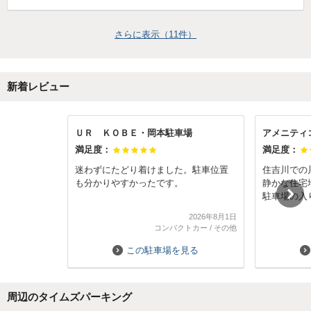
さらに表示（
11
件）
新着レビュー
ＵＲ ＫＯＢＥ・岡本駐車場
アメニティ
満足度：
満足度：
迷わずにたどり着けました。駐車位置
住吉川での
も分かりやすかったです。
静かな住宅
駐車場の入
ただ、車室
2026年8月1日
れかけてい
コンパクトカー
/
その他
読めるとこ
れかな？と
この駐車場を見る
周辺のタイムズパーキング