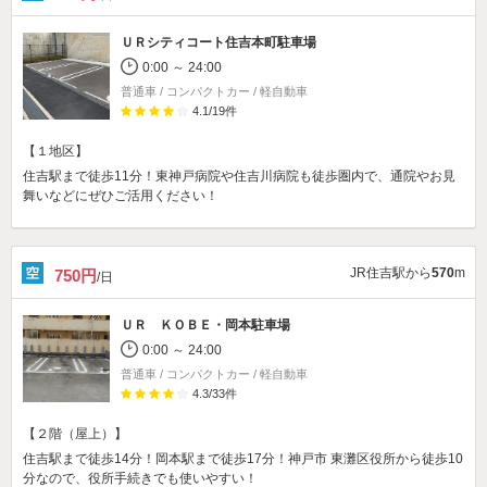
ＵＲシティコート住吉本町駐車場
0:00 ～ 24:00
普通車 / コンパクトカー / 軽自動車
4.1
/
19
件
【１地区】
住吉駅まで徒歩11分！東神戸病院や住吉川病院も徒歩圏内で、通院やお見
舞いなどにぜひご活用ください！
JR住吉駅から
570
m
750円
/日
ＵＲ ＫＯＢＥ・岡本駐車場
0:00 ～ 24:00
普通車 / コンパクトカー / 軽自動車
4.3
/
33
件
【２階（屋上）】
住吉駅まで徒歩14分！岡本駅まで徒歩17分！神戸市 東灘区役所から徒歩10
分なので、役所手続きでも使いやすい！