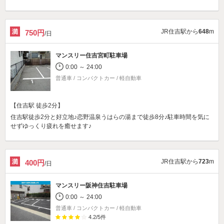
JR住吉駅から
648
m
750円
/日
マンスリー住吉宮町駐車場
0:00 ～ 24:00
普通車 / コンパクトカー / 軽自動車
【住吉駅 徒歩2分】
住吉駅徒歩2分と好立地♪恋野温泉うはらの湯まで徒歩8分♪駐車時間を気に
せずゆっくり疲れを癒せます♪
JR住吉駅から
723
m
400円
/日
マンスリー阪神住吉駐車場
0:00 ～ 24:00
普通車 / コンパクトカー / 軽自動車
4.2
/
5
件