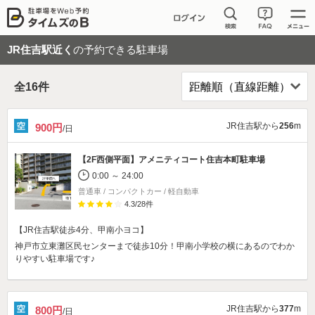
JR住吉駅近く
の予約できる駐車場
全
16
件
JR住吉駅から
256
m
900円
/日
【2F西側平面】
アメニティコート住吉本町駐車場
0:00 ～ 24:00
普通車 / コンパクトカー / 軽自動車
4.3
/
28
件
【JR住吉駅徒歩4分、甲南小ヨコ】
神戸市立東灘区民センターまで徒歩10分！甲南小学校の横にあるのでわか
りやすい駐車場です♪
JR住吉駅から
377
m
800円
/日