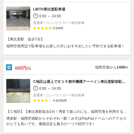
LIBTH東比恵駐車場
0:00 ～ 24:00
普通車 / コンパクトカー / 軽自動車
5.0
/
4
件
【東比恵駅 徒歩7分】
福岡空港周辺で駐車場をお探しの方におすすめしたい予約できる駐車場！
福岡空港から
1488
m
600円
/日
C地区は屋上です
ＵＲ都市機構アーベイン東比恵駅前駐車場
0:00 ～ 24:00
普通車 / コンパクトカー / 軽自動車
4.4
/
106
件
【Ｃ地区】【東比恵駅徒歩2分！博多で遊ぶのにも、福岡空港を利用するにもベンリ！】
博多駅・福岡空港駅からそれぞれ一駅！みずほPayPayドームへのアクセス
がとても良いです。価格設定も魅力の一つで好評です♪