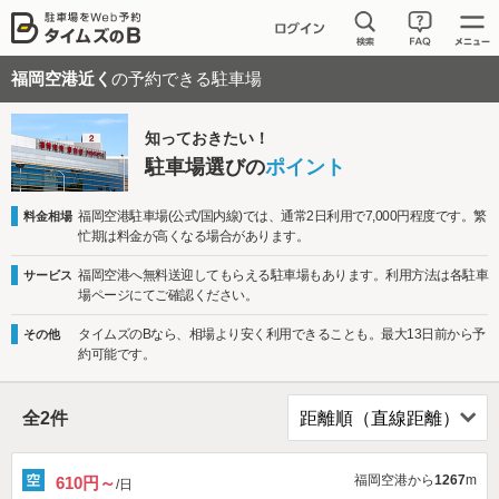
福岡空港近く
の予約できる駐車場
知っておきたい！
駐車場選びの
ポイント
福岡空港駐車場(公式/国内線)では、通常2日利用で7,000円程度です。繁
料金相場
忙期は料金が高くなる場合があります。
福岡空港へ無料送迎してもらえる駐車場もあります。利用方法は各駐車
サービス
場ページにてご確認ください。
タイムズのBなら、相場より安く利用できることも。最大13日前から予
その他
約可能です。
全
2
件
福岡空港から
1267
m
610円～
/日