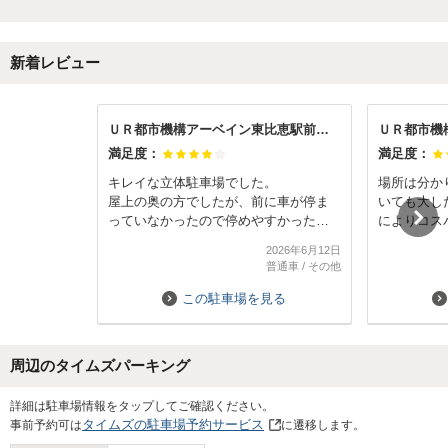
新着レビュー
ＵＲ都市機構アーベイン東比恵駅前駐車場
満足度：
満足度：
キレイな立体駐車場でした。
場所は分か
屋上の奥の方でしたが、前に車が停ま
いても大し
っていなかったので停めやすかったで
によりコス
す。
です。
2026年6月12日
普通車
/
その他
この駐車場を見る
周辺のタイムズパーキング
Next
詳細は駐車場情報をタップしてご確認ください。
タイムズの駐車場予約サービス
事前予約可は
に遷移します。