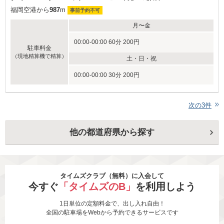
福岡空港から
987
m
事前予約不可
月〜金
00:00-00:00 60分 200円
駐車料金
（現地精算機で精算）
土・日・祝
00:00-00:00 30分 200円
次の
3
件
他の都道府県から探す
タイムズクラブ（無料）に入会して
今すぐ
「タイムズのB」
を利用しよう
1日単位の定額料金で、出し入れ自由！
全国の駐車場をWebから予約できるサービスです