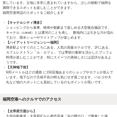
実しています。立地に非常に恵まれていますから、少しの移動で福岡を
満喫できるスポットを楽しむことができます。
福岡空港周辺のスポットをご紹介します
【キャナルシティ博多】
ショッピングから食事、映画や観劇まで楽しめる大型複合施設です。
キャナル（canal）とは運河のことを表し、 敷地内には大きな川が流れ
ており、噴水ショーやライトアップが楽しめます。
【ハイアットリージェンシー福岡】
博多駅よりすぐのところにある、人気の高級ホテルです。1Fにある、
カフェレストラン「ル・カフェ」 では季節の素材を活かしたブッフェ
料理が楽しむことができ、特にスイーツの美味しさには定評があるよ
うです。
【天神地下街】
600メートルほどの通路 に150店舗あまりのショップやカフェが並んで
います。地下なので天候不良の時も気にせず過ごせます。パルコや大
丸など他のスポットにも直結しているのもポイントが高いです。
福岡空港へのクルマでのアクセス
【太宰府方面から】
九州自動車道・太宰府ICから都市高速「金の隈出口」で降車した後、