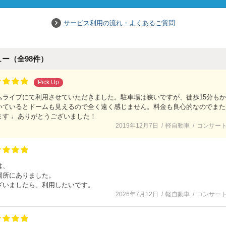
サービス利用の流れ・よくあるご質問
ュー（全
98
件）
Pick Up
ムライブにて利用させていただきました。駐車場は狭いですが、徒歩15分も
いているとドームも見えるので全く遠く感じません。料金も良心的なのでまた
ます ♩ありがとうございました！
2019年12月7日
軽自動車
コンサー
は、
場所にありました。
ざいましたら、利用したいです。
2026年7月12日
軽自動車
コンサー