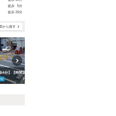
徒歩
5分
徒歩
20分
図から探す
【西公園 徒歩4分】【時間貸し併設】港２丁目駐車場
【西新駅徒歩8分】【PayPayドーム徒歩20分】【入出庫の際は車、自転車、歩行者にご注意ください】【注意事項をご確認ください】今川2-7-38駐車場
7
m
770円
ここから
1519
m
800円～
こ
Next