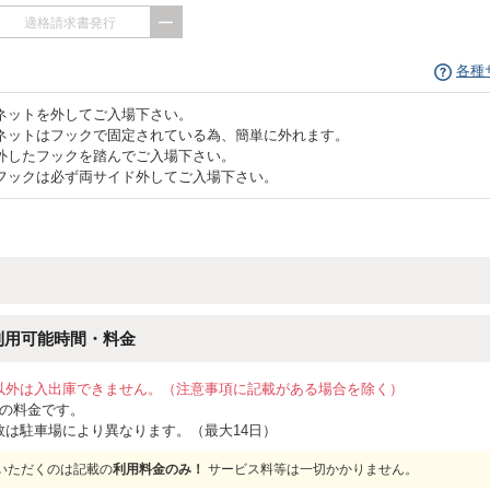
適格請求書発行
各種
ネットを外してご入場下さい。
ネットはフックで固定されている為、簡単に外れます。
外したフックを踏んでご入場下さい。
フックは必ず両サイド外してご入場下さい。
利用可能時間・料金
以外は入出庫できません。（注意事項に記載がある場合を除く）
位の料金です。
数は駐車場により異なります。（最大14日）
いただくのは記載の
利用料金のみ！
サービス料等は一切かかりません。