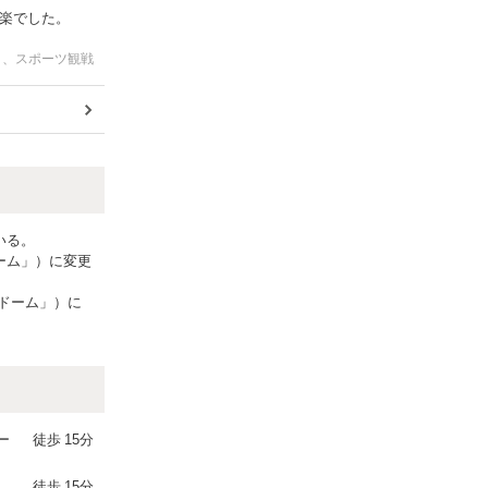
楽でした。
ト、スポーツ観戦
いる。
ーム」）に変更
yドーム」）に
ー
徒歩
15分
徒歩
15分