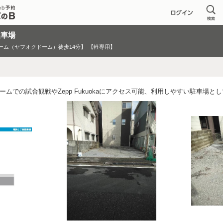
駐車場
yドーム（ヤフオクドーム）徒歩14分】
【軽専用】
yドームでの試合観戦やZepp Fukuokaにアクセス可能、利用しやすい駐車場と