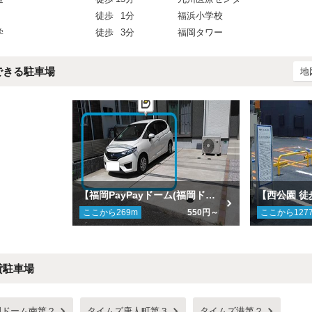
徒歩
1分
福浜小学校
学
徒歩
3分
福岡タワー
できる駐車場
地
【福岡PayPayドーム(福岡ドーム)まで徒歩15分】福浜1-16-2駐車場
ここから
269
m
550円～
ここから
127
貸駐車場
岡ドーム南第２
タイムズ唐人町第３
タイムズ港第２