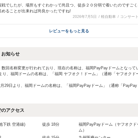
観戦でしたが、場所もすぐわかって尚且つ、徒歩２０分弱で着いたのですごく
駐めることが出来れば尚良かったですね!
2026年7月5日
軽自動車
コンサー
レビューをもっと見る
・お知らせ
、数回名称変更が行われており、現在の名称は、福岡PayPayドームとなって
1日より、福岡ドームの名称は、「福岡 ヤフオク！ドーム」（通称「ヤフオクド
年2月29日より、福岡ドームの名称は、「福岡PayPayドーム」（通称「PayPa
でのアクセス
地下鉄 空港線)
徒歩
18分
福岡PayPayドーム（ヤフオクド
ム）
道
徒歩
15分
九州医療センター