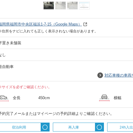
福岡県福岡市中央区福浜1-7-15
（Google Maps）
※住所をナビに入れても正しく表示されない場合があります。
平置き未舗装
なし
軽自動車
対応車種の車両
※サイズを必ずご確認ください。
全長
450cm
横幅
予約完了メールまたはマイページの予約詳細よりご確認ください。
宿泊利用
再入庫
24h入