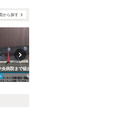
図から探す
【愛媛県立中央病院まで徒歩3分】田内モータープール
【ひだまり保育園まで徒歩2分】北立花町７-４駐車場
m
500円
ここから
561
m
450円
こ
Next