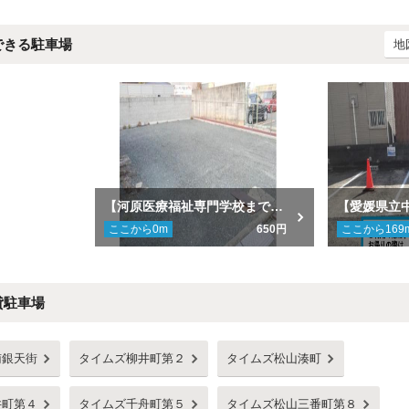
できる駐車場
地
【河原医療福祉専門学校まで徒歩１分】 柳井町3-5-1駐車場
ここから
0
m
650円
ここから
169
貸駐車場
南銀天街
タイムズ柳井町第２
タイムズ松山湊町
井町第４
タイムズ千舟町第５
タイムズ松山三番町第８