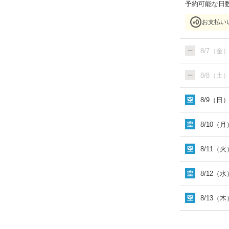
予約可能な日
お支払い
8/7（金
8/8（土
8/9（日
8/10（月
8/11（火
8/12（水
8/13（木