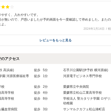
りやすく、入れやすいです。
号が無いので、戸惑いましたが予約画面を今一度確認して停めました。またの
たよ。
2024年1月14日
軽
レビューをもっと見る
でのアクセス
鉄 高浜線)
徒歩
5分
石手川公園駅(伊予鉄 横河原線)
学園 河原医療福祉専
徒歩
1分
河原電子ビジネス専門学校
学校
徒歩
2分
愛媛県立中央病院
南高等学校
徒歩
4分
愛媛県立松山工業高等学校
園高等学校
徒歩
8分
学校法人 聖カタリナ学園 ロザリ
幼稚園
心臓血管病院
徒歩
3分
サンマルクカフェ松山湊町店