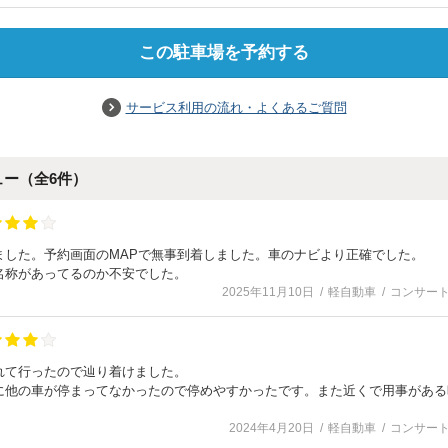
この駐車場を予約する
サービス利用の流れ・よくあるご質問
ュー（全
6
件）
ました。予約画面のMAPで無事到着しました。車のナビより正確でした。
名称があってるのか不安でした。
2025年11月10日
軽自動車
コンサー
れて行ったので辿り着けました。
に他の車が停まってなかったので停めやすかったです。また近くで用事がある
。
2024年4月20日
軽自動車
コンサー