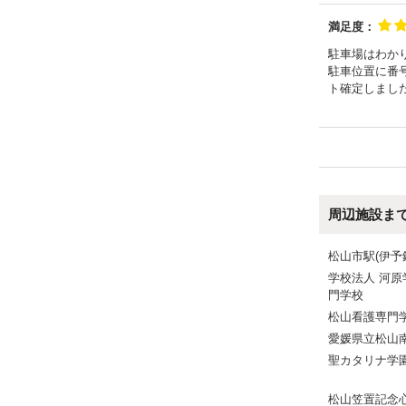
満足度：
駐車場はわか
駐車位置に番
ト確定しまし
周辺施設ま
松山市駅(伊予
学校法人 河原
門学校
松山看護専門
愛媛県立松山
聖カタリナ学
松山笠置記念