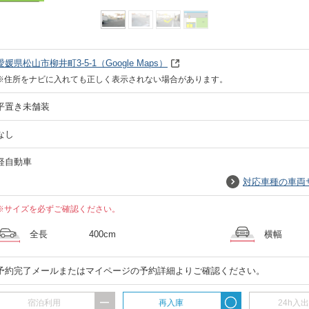
愛媛県松山市柳井町3-5-1
（Google Maps）
※住所をナビに入れても正しく表示されない場合があります。
平置き未舗装
なし
軽自動車
対応車種の車両
※サイズを必ずご確認ください。
全長
400cm
横幅
予約完了メールまたはマイページの予約詳細よりご確認ください。
宿泊利用
再入庫
24h入