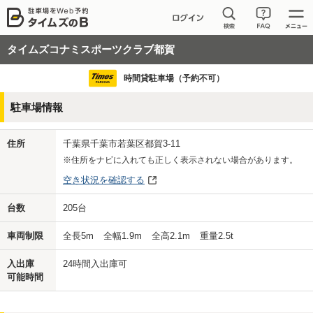
タイムズコナミスポーツクラブ都賀
時間貸駐車場（予約不可）
駐車場情報
住所
千葉県千葉市若葉区都賀3-11
※住所をナビに入れても正しく表示されない場合があります。
空き状況を確認する
台数
205
台
車両制限
全長
5
m
全幅
1.9
m
全高
2.1
m
重量
2.5
t
入出庫
24時間入出庫可
可能時間