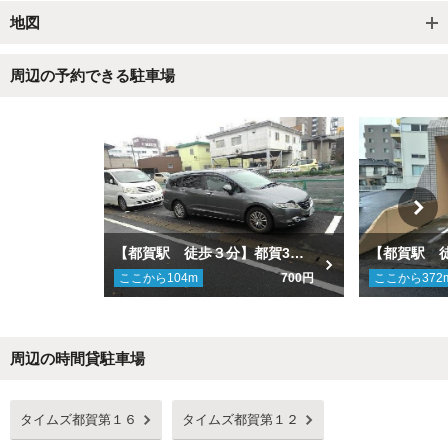
地図
周辺の予約できる駐車場
【都賀駅 徒歩３分】都賀3丁目駐車場
ここから
104
m
700円
ここから
372
周辺の時間貸駐車場
Next
タイムズ都賀第１６
タイムズ都賀第１２