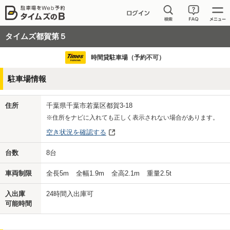
タイムズ都賀第５
時間貸駐車場（予約不可）
駐車場情報
住所
千葉県千葉市若葉区都賀3-18
※住所をナビに入れても正しく表示されない場合があります。
空き状況を確認する
台数
8
台
車両制限
全長
5
m
全幅
1.9
m
全高
2.1
m
重量
2.5
t
入出庫
24時間入出庫可
可能時間