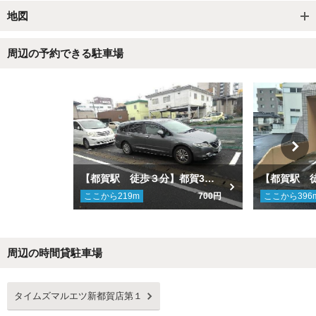
地図
周辺の予約できる駐車場
【都賀駅 徒歩３分】都賀3丁目駐車場
ここから
219
m
700円
ここから
396
周辺の時間貸駐車場
Next
タイムズマルエツ新都賀店第１