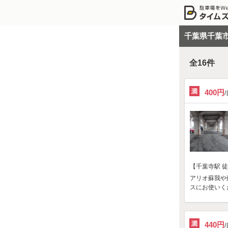
千葉県千葉
全
16
件
400円
【千葉寺駅 徒
アリオ蘇我や
スにお使いく
440円