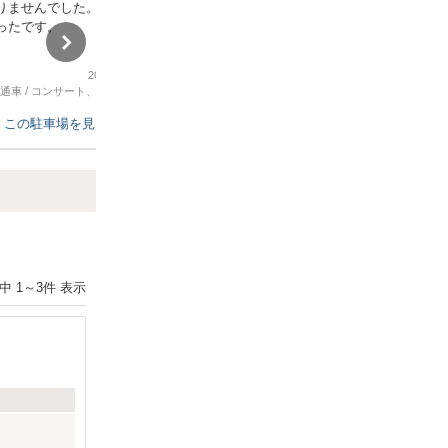
りませんでした。
フクアリでのサッカー観戦に利用。
ったです。
軽自動車限定だが、車通りの少ない道
路で停めやすい。
スタジアムまでの距離もある為、
2026年5月10日
2026年4月29日
渋滞に巻き込まれず良い場所にあると
通車
/
コンサート、スポーツ観戦
軽自動車
/
コンサート、スポーツ観戦
思う。
この駐車場を見る
この駐車場を見る
Next
件中
1
～
3
件 表示