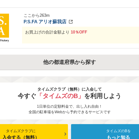
ここから
263
m
P.S.FA アリオ蘇我店
お買上げの合計金額より
10％OFF
他の都道府県から探す
タイムズクラブ（無料）に入会して
今すぐ
「タイムズのB」
を利用しよう
1日単位の定額料金で、出し入れ自由！
全国の駐車場をWebから予約できるサービスです
タイムズクラブに
タイムズのBを
入会する（無料）
もっと知る