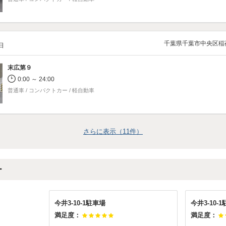
千葉県千葉市中央区稲
/日
末広第９
0:00 ～ 24:00
普通車 / コンパクトカー / 軽自動車
さらに表示（
11
件）
ー
今井3-10-1駐車場
今井3-10-
満足度：
満足度：