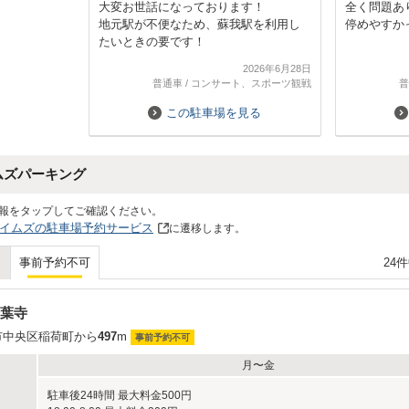
大変お世話になっております！
全く問題あ
地元駅が不便なため、蘇我駅を利用し
停めやすか
たいときの要です！
2026年6月28日
普通車
/
コンサート、スポーツ観戦
普
この駐車場を見る
ムズパーキング
報をタップしてご確認ください。
イムズの駐車場予約サービス
に遷移します。
24
事前予約不可
葉寺
市中央区稲荷町から
497
m
事前予約不可
月〜金
駐車後24時間 最大料金500円