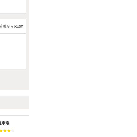
荷町から
612
m
1駐車場
【軽専用】My style 蘇我
満足度：