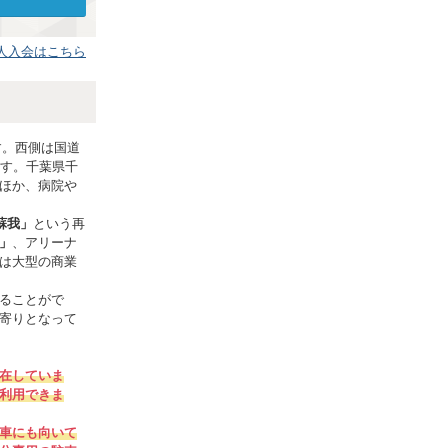
人入会はこちら
す。西側は国道
ます。千葉県千
ほか、病院や
蘇我」
という再
」
、アリーナ
は大型の商業
れることがで
最寄りとなって
在していま
利用できま
車にも向いて