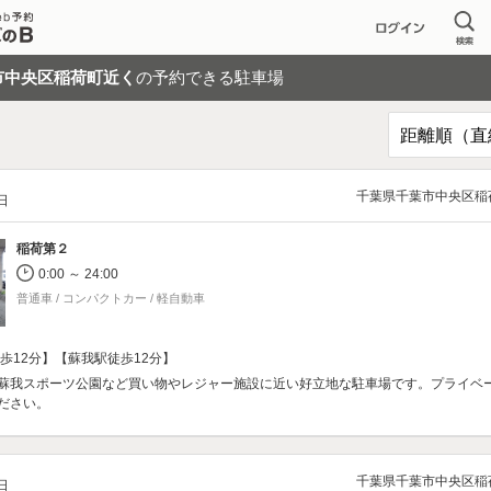
市中央区稲荷町近く
の予約できる駐車場
千葉県千葉市中央区稲
/日
稲荷第２
0:00 ～ 24:00
普通車 / コンパクトカー / 軽自動車
歩12分】【蘇我駅徒歩12分】
蘇我スポーツ公園など買い物やレジャー施設に近い好立地な駐車場です。プライベ
ださい。
千葉県千葉市中央区稲
/日