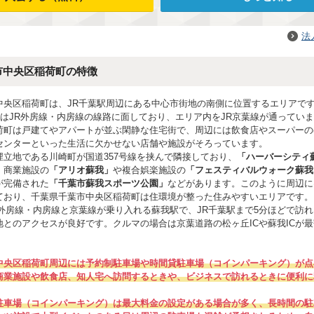
法
市中央区稲荷町の特徴
中央区稲荷町は、JR千葉駅周辺にある中心市街地の南側に位置するエリアで
側はJR外房線・内房線の線路に面しており、エリア内をJR京葉線が通ってい
荷町は戸建てやアパートが並ぶ閑静な住宅街で、周辺には飲食店やスーパーの
センターといった生活に欠かせない店舗や施設がそろっています。
埋立地である川崎町が国道357号線を挟んで隣接しており、
「ハーバーシティ
、商業施設の
「アリオ蘇我」
や複合娯楽施設の
「フェスティバルウォーク蘇我
が完備された
「千葉市蘇我スポーツ公園」
などがあります。このように周辺に
ており、千葉県千葉市中央区稲荷町は住環境が整った住みやすいエリアです。
R外房線・内房線と京葉線が乗り入れる蘇我駅で、JR千葉駅まで5分ほどで訪
地とのアクセスが良好です。クルマの場合は京葉道路の松ヶ丘ICや蘇我ICが
中央区稲荷町周辺には予約制駐車場や時間貸駐車場（コインパーキング）が点
商業施設や飲食店、知人宅へ訪問するときや、ビジネスで訪れるときに便利に
駐車場（コインパーキング）は最大料金の設定がある場合が多く、長時間の駐