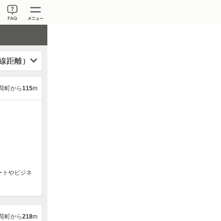
荷町から
115
m
ートやビジネ
荷町から
218
m