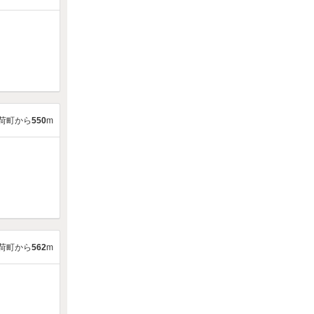
荷町から
550
m
荷町から
562
m