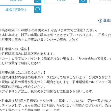
適格請求書発行
各種
※高さ制限（1.7m以下の車両のみ）がありますのでご注意ください。
※本駐車場は、以下の車両の駐車は禁止とさせて頂いております。ご了承く
＜駐車禁止車両＞大型車及び８ナンバーの車両、バイク
【駐車場へのご案内】
※月極駐車場内に駐車区画があります。
※カーナビ等でピンポイントに指定されない場合は、「GoogleMapsで見る
正しい位置をご確認ください。
【駐車の際にはご注意ください】
※他の月極契約者様の駐車スペースに誤って駐車しないよう十分お気を付け
※現地に記載の番号が見えづらい場合があります。駐車場情報のレイアウト
で指定の区画にお停めください。
※アイドリング禁止、夜間のドア開閉などに配慮をお願いします。
当駐車場はB利用と月極契約とを並行して募集しているため、万が一双方のお
ッティングしてしまった際にはご利用いただけない可能性がございます。恐
めご了承のうえご予約をお願いいたします。