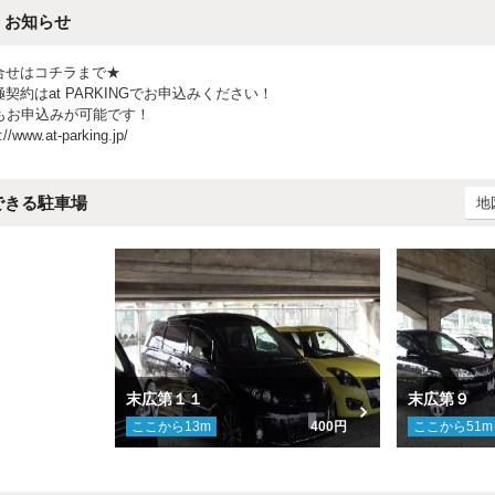
・お知らせ
合せはコチラまで★
契約はat PARKINGでお申込みください！
でもお申込みが可能です！
www.at-parking.jp/
できる駐車場
地
末広第１１
末広第９
ここから
13
m
400円
ここから
51
m