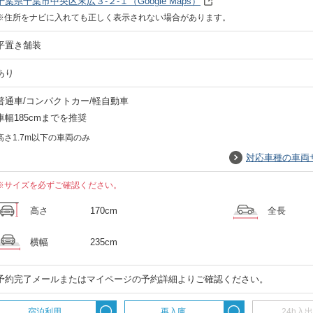
千葉県千葉市中央区末広３-２-１
（Google Maps）
※住所をナビに入れても正しく表示されない場合があります。
平置き舗装
あり
普通車/コンパクトカー/軽自動車
車幅185cmまでを推奨
高さ1.7m以下の車両のみ
対応車種の車両
※サイズを必ずご確認ください。
高さ
170cm
全長
横幅
235cm
予約完了メールまたはマイページの予約詳細よりご確認ください。
宿泊利用
再入庫
24h入