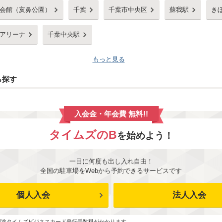
会館（亥鼻公園）
千葉
千葉市中央区
蘇我駅
き
アリーナ
千葉中央駅
もっと見る
ら探す
入会金・年会費 無料!!
タイムズのB
を始めよう！
一日に何度も出し入れ自由！
全国の駐車場をWebから予約できるサービスです
個人入会
法人入会
別途タイムズビジネスカード発行手数料がかかります。