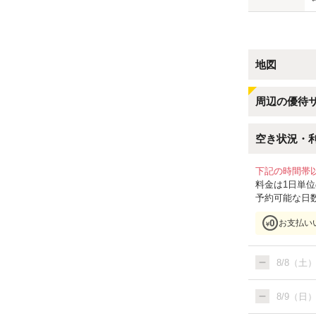
地図
周辺の優待
空き状況・
下記の時間帯
料金は1日単
予約可能な日
お支払い
8/8（土
8/9（日