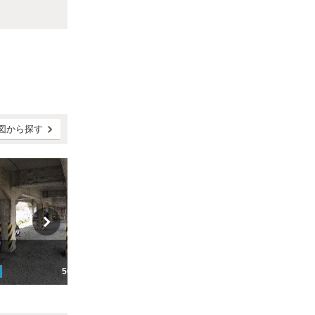
図から探す
末広第６
本
500円
ここから
176
m
600円
こ