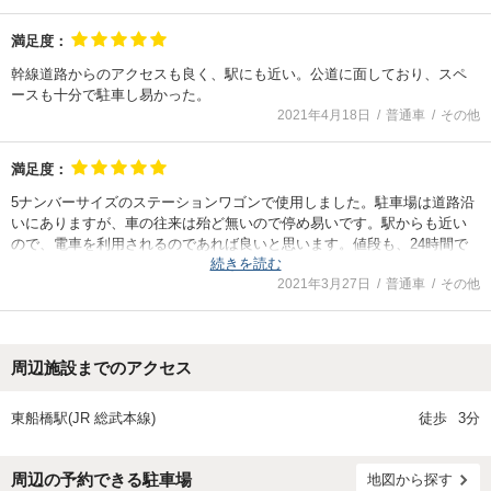
満足度：
幹線道路からのアクセスも良く、駅にも近い。公道に面しており、スペ
ースも十分で駐車し易かった。
2021年4月18日
普通車
その他
満足度：
5ナンバーサイズのステーションワゴンで使用しました。駐車場は道路沿
いにありますが、車の往来は殆ど無いので停め易いです。駅からも近い
ので、電車を利用されるのであれば良いと思います。値段も、24時間で
続きを読む
何度でも出入り可という事であれば妥当だと思います。
2021年3月27日
普通車
その他
周辺施設までのアクセス
東船橋駅(JR 総武本線)
徒歩
3分
周辺の予約できる駐車場
地図から探す