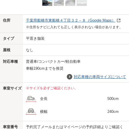
Previo
Next
住所
千葉県船橋市東船橋４丁目３２－８
（Google Maps）
※住所をナビに入れても正しく表示されない場合があります。
タイプ
平置き舗装
屋根
なし
対応車種
普通車/コンパクトカー/軽自動車
車幅190cmまでを推奨
対応車種の車両サイズについて
車室サイズ
※サイズを必ずご確認ください。
全長
500cm
横幅
240cm
車室番号
予約完了メールまたはマイページの予約詳細よりご確認く