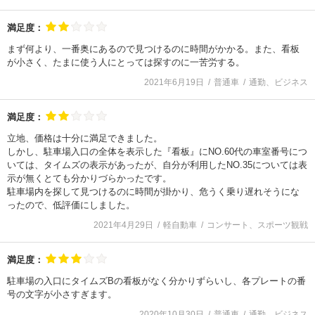
満足度：
まず何より、一番奥にあるので見つけるのに時間がかかる。また、看板
が小さく、たまに使う人にとっては探すのに一苦労する。
2021年6月19日
普通車
通勤、ビジネス
満足度：
立地、価格は十分に満足できました。
しかし、駐車場入口の全体を表示した『看板』にNO.60代の車室番号につ
いては、タイムズの表示があったが、自分が利用したNO.35については表
示が無くとても分かりづらかったです。
駐車場内を探して見つけるのに時間が掛かり、危うく乗り遅れそうにな
ったので、低評価にしました。
2021年4月29日
軽自動車
コンサート、スポーツ観戦
満足度：
駐車場の入口にタイムズBの看板がなく分かりずらいし、各プレートの番
号の文字が小さすぎます。
2020年10月30日
普通車
通勤、ビジネス