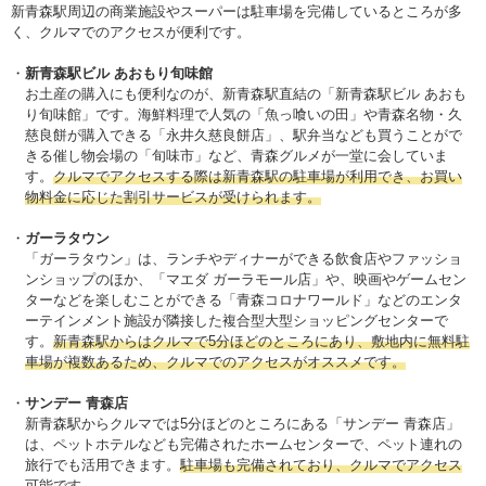
新青森駅周辺の商業施設やスーパーは駐車場を完備しているところが多
く、クルマでのアクセスが便利です。
新青森駅ビル あおもり旬味館
お土産の購入にも便利なのが、新青森駅直結の「新青森駅ビル あおも
り旬味館」です。海鮮料理で人気の「魚っ喰いの田」や青森名物・久
慈良餅が購入できる「永井久慈良餅店」、駅弁当なども買うことがで
きる催し物会場の「旬味市」など、青森グルメが一堂に会していま
す。
クルマでアクセスする際は新青森駅の駐車場が利用でき、お買い
物料金に応じた割引サービスが受けられます。
ガーラタウン
「ガーラタウン」は、ランチやディナーができる飲食店やファッショ
ンショップのほか、「マエダ ガーラモール店」や、映画やゲームセン
ターなどを楽しむことができる「青森コロナワールド」などのエンタ
ーテインメント施設が隣接した複合型大型ショッピングセンターで
す。
新青森駅からはクルマで5分ほどのところにあり、敷地内に無料駐
車場が複数あるため、クルマでのアクセスがオススメです。
サンデー 青森店
新青森駅からクルマでは5分ほどのところにある「サンデー 青森店」
は、ペットホテルなども完備されたホームセンターで、ペット連れの
旅行でも活用できます。
駐車場も完備されており、クルマでアクセス
可能です。