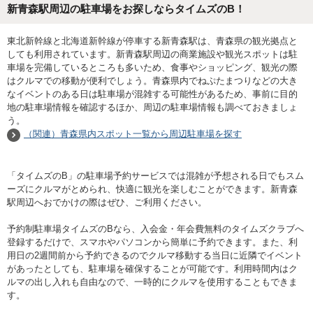
新青森駅周辺の駐車場をお探しならタイムズのB！
東北新幹線と北海道新幹線が停車する新青森駅は、青森県の観光拠点と
しても利用されています。新青森駅周辺の商業施設や観光スポットは駐
車場を完備しているところも多いため、食事やショッピング、観光の際
はクルマでの移動が便利でしょう。青森県内でねぷたまつりなどの大き
なイベントのある日は駐車場が混雑する可能性があるため、事前に目的
地の駐車場情報を確認するほか、周辺の駐車場情報も調べておきましょ
う。
（関連）青森県内スポット一覧から周辺駐車場を探す
「タイムズのB」の駐車場予約サービスでは混雑が予想される日でもスム
ーズにクルマがとめられ、快適に観光を楽しむことができます。新青森
駅周辺へおでかけの際はぜひ、ご利用ください。
予約制駐車場タイムズのBなら、入会金・年会費無料のタイムズクラブへ
登録するだけで、スマホやパソコンから簡単に予約できます。また、利
用日の2週間前から予約できるのでクルマ移動する当日に近隣でイベント
があったとしても、駐車場を確保することが可能です。利用時間内はク
ルマの出し入れも自由なので、一時的にクルマを使用することもできま
す。