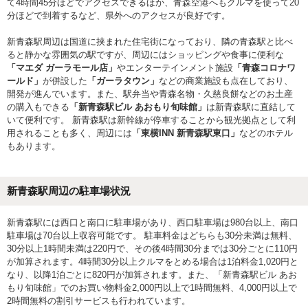
て4時間45分ほどでアクセスできるほか、青森空港へもクルマを使って20
分ほどで到着するなど、県外へのアクセスが良好です。
新青森駅周辺は国道に挟まれた住宅街になっており、隣の青森駅と比べ
ると静かな雰囲気の駅ですが、周辺にはショッピングや食事に便利な
「マエダ ガーラモール店」
やエンターテインメント施設
「青森コロナワ
ールド」
が併設した
「ガーラタウン」
などの商業施設も点在しており、
開発が進んでいます。また、駅弁当や青森名物・久慈良餅などのお土産
の購入もできる
「新青森駅ビル あおもり旬味館」
は新青森駅に直結して
いて便利です。 新青森駅は新幹線が停車することから観光拠点として利
用されることも多く、周辺には
「東横INN 新青森駅東口」
などのホテル
もあります。
新青森駅周辺の駐車場状況
新青森駅には西口と南口に駐車場があり、西口駐車場は980台以上、南口
駐車場は70台以上収容可能です。 駐車料金はどちらも30分未満は無料、
30分以上1時間未満は220円で、その後4時間30分までは30分ごとに110円
が加算されます。4時間30分以上クルマをとめる場合は1泊料金1,020円と
なり、以降1泊ごとに820円が加算されます。また、「新青森駅ビル あお
もり旬味館」でのお買い物料金2,000円以上で1時間無料、4,000円以上で
2時間無料の割引サービスも行われています。