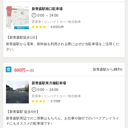
新青森駅南口駐車場
0:00 ～ 24:00
普通車 / コンパクトカー / 軽自動車
4.0
/
151
件
【新青森駅徒歩1分】
新青森駅から電車、新幹線を利用される際にはぜひ当駐車場をご活用くだ
さい。
新青森駅から
267
m
600円～
/日
新青森駅東月極駐車場
0:00 ～ 24:00
普通車 / コンパクトカー / 軽自動車
3.7
/
3
件
【新青森駅 徒歩4分】
新青森駅周辺でのご用事はもちろん、お仕事や旅行でのパークアンドライ
ドにもオススメの駐車場です♪