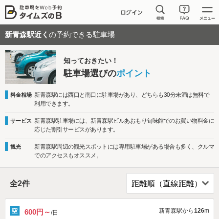
新青森駅近く
の予約できる駐車場
知っておきたい！
駐車場選びの
ポイント
新青森駅には西口と南口に駐車場があり、どちらも30分未満は無料で
料金相場
利用できます。
新青森駅駐車場には、新青森駅ビルあおもり旬味館でのお買い物料金に
サービス
応じた割引サービスがあります。
新青森駅周辺の観光スポットには専用駐車場がある場合も多く、クルマ
観光
でのアクセスもオススメ。
全
2
件
新青森駅から
126
m
600円～
/日