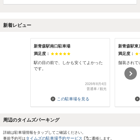
新着レビュー
新青森駅南口駐車場
新青森駅東
満足度：
満足度：
駅の目の前で、しかも安くてよかった
舗装されて
です。
2026年8月4日
普通車
/
観光
この駐車場を見る
周辺のタイムズパーキング
Next
詳細は駐車場情報をタップしてご確認ください。
タイムズの駐車場予約サービス
事前予約可は
に遷移します。