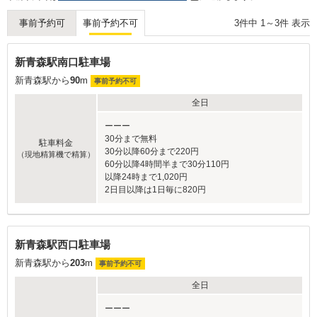
3
件中
1
～
3
件 表示
事前予約可
事前予約不可
新青森駅南口駐車場
新青森駅から
90
m
事前予約不可
全日
ーーー
30分まで無料
駐車料金
30分以降60分まで220円
（現地精算機で精算）
60分以降4時間半まで30分110円
以降24時まで1,020円
2日目以降は1日毎に820円
新青森駅西口駐車場
新青森駅から
203
m
事前予約不可
全日
ーーー