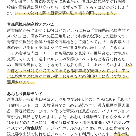
しています。新青森駅のなかにあるため、青森県に観光で訪れる際、
幹線で青森県に降り立ったら、まず立ち寄ってみてはいかがでしょう
か。
クルマで訪れる際は新青森駅の駐車場を利用しましょう。
青森県観光物産館アスパム
新青森駅からクルマで10分ほどのところにある「青森県観光物産館ア
スパム」は、高さ76ｍの正三角形という特徴的な形をした建物です。
青森県の観光や物産の情報発信基地として知られており、青森県の四
季の美しさを伝える360°シアターや青森県の伝統工芸品「こぎん刺
し」の実演販売コーナー、青森県の街を見渡せる展望台などの施設が
充実しています。週末マルシェや季節のイベントなども行われるた
め、週末や連休などには地元住民も多く集まり、賑わっています。
150
台ほど収容可能で24時間入出庫できる駐車場が完備されており、アス
パム館内での観覧やお買い物、お食事などの利用料金に応じて割引が
適用されます。
あおもり健康ランド
新青森駅から徒歩10分ほど、クルマで2分ほどのところにある「あおも
り健康ランド」は、天然温泉が楽しめる施設です。漢方風呂や露天風
呂、青森特産の「ひば」を使った青森ひば風呂など、バリエーション
豊かなお風呂を楽しめます。また、あおもり健康ランドからクルマで
10分ほどのところには
「ダイワロイネットホテル青森」や「ホテルマ
イステイズ青森駅前」
といったホテルがあるため、ホテルに宿泊する
観光客や出張で訪れたビジネスパーソンも利用しています。
大型の駐