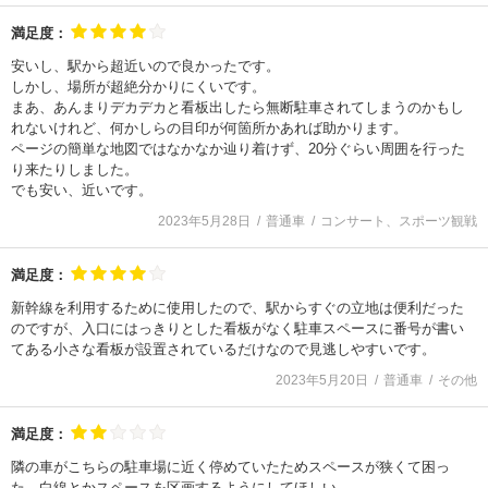
満足度：
安いし、駅から超近いので良かったです。
しかし、場所が超絶分かりにくいです。
まあ、あんまりデカデカと看板出したら無断駐車されてしまうのかもし
れないけれど、何かしらの目印が何箇所かあれば助かります。
ページの簡単な地図ではなかなか辿り着けず、20分ぐらい周囲を行った
り来たりしました。
でも安い、近いです。
2023年5月28日
普通車
コンサート、スポーツ観戦
満足度：
新幹線を利用するために使用したので、駅からすぐの立地は便利だった
のですが、入口にはっきりとした看板がなく駐車スペースに番号が書い
てある小さな看板が設置されているだけなので見逃しやすいです。
2023年5月20日
普通車
その他
満足度：
隣の車がこちらの駐車場に近く停めていたためスペースが狭くて困っ
た。白線とかスペースを区画するようにしてほしい。