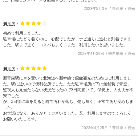
2023年5月3日
普通車
観光
満足度：
初めて利用しました。
駐車場にたどり着くのに、心配でしたが、ナビ通りに進むと到着できま
した。駅まで近く、コスパもよく、また、利用したいと思いました。
2023年4月29日
軽自動車
観光
満足度：
新青森駅に車を置いて北海道へ新幹線で函館観光のためにに利用しまし
た。駅に近いので便利な所でした。ただ駐車場所は下は無舗装で青空、
監視人も見当たらない状況だったので3日間置いて、保安上、大丈夫か不
安でした。
が、3日後に車を見ると雨で汚れが落ち、傷も無く、正常であり安心しま
した。
お世話になり、ありがとうございました。又、利用しますのでよろしく
お願いいたします。
2023年4月25日
普通車
観光