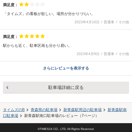
満足度：
「タイムズ」の看板が欲しい。場所が分かりづらい。
2023年4月16日
普通車
その他
満足度：
駅からも近く、駐車区画も分かり易い。
2023年4月9日
普通車
その他
さらにレビューを表示する
駐車場詳細に戻る
タイムズのB
青森県の駐車場
新青森駅
周辺の駐車場
新青森駅南
口駐車場
新青森駅南口駐車場
のレビュー（
7
ページ）
©TIMES24 CO., LTD. All Rights Reserved.