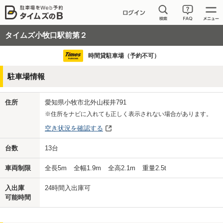
タイムズ小牧口駅前第２
時間貸駐車場（予約不可）
駐車場情報
住所
愛知県小牧市北外山桜井791
※住所をナビに入れても正しく表示されない場合があります。
空き状況を確認する
台数
13
台
車両制限
全長
5
m
全幅
1.9
m
全高
2.1
m
重量
2.5
t
入出庫
24時間入出庫可
可能時間