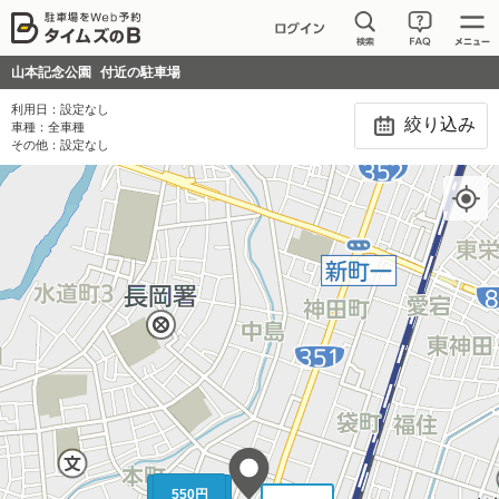
山本記念公園
付近の駐車場
利用日：
設定なし
絞り込み
車種：
全車種
その他：
設定なし
550円
550円～