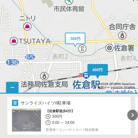
300円
400円
©2026 ZENRIN DataCom
地図データ©2026 ZENRIN
サンライズハイツII駐車場
【佐倉駅徒歩6分】
300円
0:00 ～ 24:00
普通車 / コンパクトカー / 軽自動車