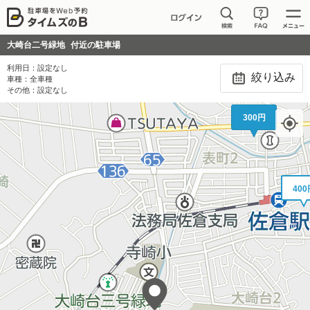
大崎台二号緑地
付近の駐車場
利用日：
設定なし
絞り込み
車種：
全車種
その他：
設定なし
300円
400