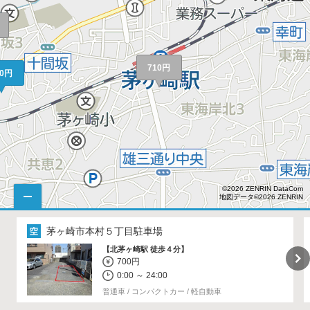
710円
00円
©2026 ZENRIN DataCom
地図データ©2026 ZENRIN
茅ヶ崎市本村５丁目駐車場
【北茅ヶ崎駅 徒歩４分】
700円
0:00 ～ 24:00
普通車 / コンパクトカー / 軽自動車