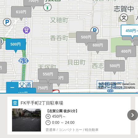
700円
610円
450円
500円
500円
500円
600円
400円
500円
円
550円
600円
550円
©2026 ZENRIN DataCom
地図データ©2026 ZENRIN
750円
400円～
350円
350円
FK平手町2丁目駐車場
400円～
400円
【志賀公園 徒歩1分】
220円
550円
450円～
0:00 ～ 24:00
500円
普通車 / コンパクトカー / 軽自動車