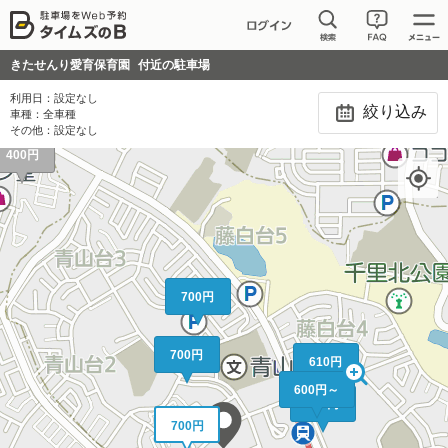
きたせんり愛育保育園
付近の駐車場
利用日：
設定なし
絞り込み
車種：
全車種
その他：
設定なし
400円
700円
700円
610円
600円～
600円
700円