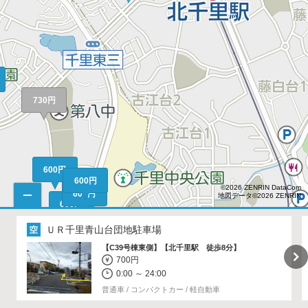
730円
600円
600円
©2026 ZENRIN DataCom
600円
地図データ©2026 ZENRIN
600円
ＵＲ千里青山台団地駐車場
【C39号棟東側】【北千里駅 徒歩8分】
700円
800円
0:00 ～ 24:00
普通車 / コンパクトカー / 軽自動車