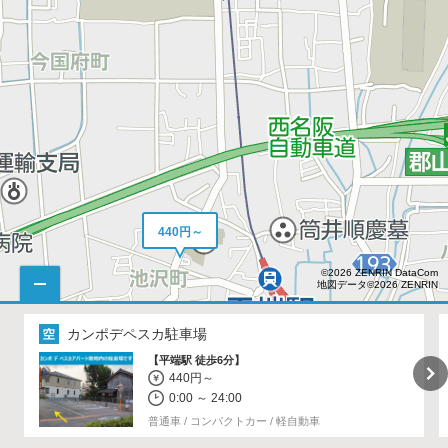
440円～
©2026 ZENRIN DataCom
地図データ©2026 ZENRIN
カンポデペスカ駐車場
【平端駅 徒歩6分】
440円～
0:00 ～ 24:00
普通車 / コンパクトカー / 軽自動車