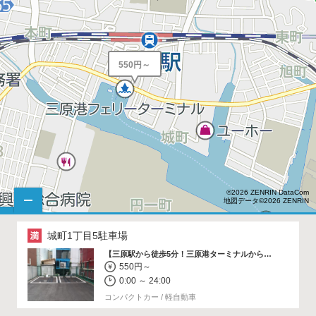
550円～
©2026 ZENRIN DataCom
地図データ©2026 ZENRIN
300円～
城町1丁目5駐車場
【三原駅から徒歩5分！三原港ターミナルから徒歩3分！】
550円～
0:00 ～ 24:00
コンパクトカー / 軽自動車