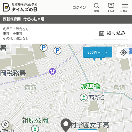
西新保育園
付近の駐車場
利用日：
設定なし
絞り込み
車種：
全車種
その他：
設定なし
510円～
800円～