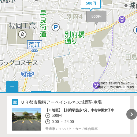
500円
500円
©2026 ZENRIN DataCom
地図データ©2026 ZENRIN
400円
ＵＲ都市機構アーベインルネス城西駐車場
【Ｆ地区】【別府駅徒歩7分、中村学園女子中高すぐ】
500円
0:00 ～ 24:00
普通車 / コンパクトカー / 軽自動車
400円