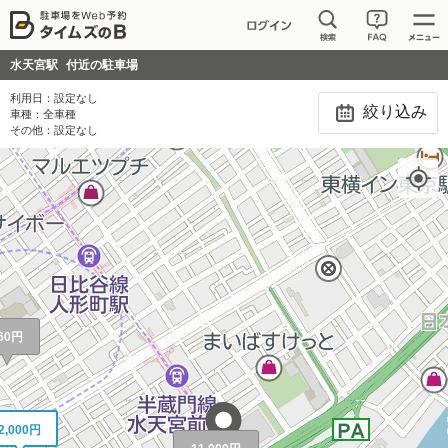
水天宮駅
付近の駐車場
利用日：
設定なし
絞り込み
車種：
全車種
その他：
設定なし
60円
2,000円