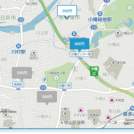
200円
400円
250円
500円
450m
©2026
地図デー