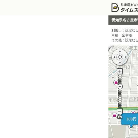
愛知県名古屋市
利用日：
設定な
車種：
全車種
その他：
設定な
500円～
250円
330円
300円