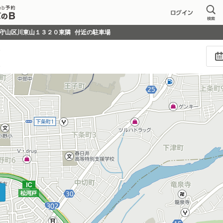
守山区川東山１３２０東隣
付近の駐車場
し
し