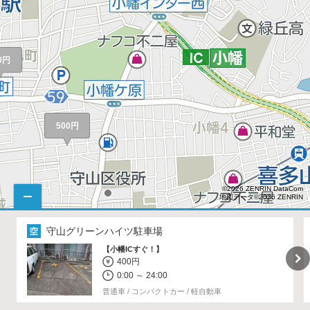
0円
500円
©2026 ZENRIN DataCom
地図データ©2026 ZENRIN
守山グリーンハイツ駐車場
【小幡ICすぐ！】
400円
450円
0:00 ～ 24:00
450円
普通車 / コンパクトカー / 軽自動車