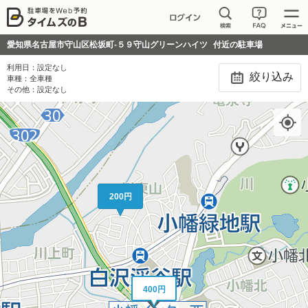
愛知県名古屋市守山区松坂町-５９守山グリーンハイツ
付近の駐車場
利用日：
設定なし
絞り込み
車種：
全車種
その他：
設定なし
200円
400円