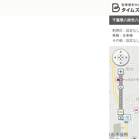
千葉県八街市八
利用日：
設定な
車種：
全車種
その他：
設定な