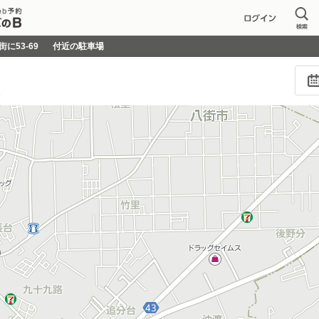
街に53-69
付近の駐車場
し
し