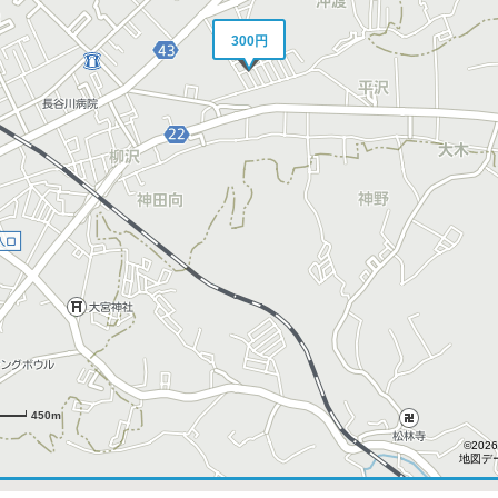
300円
450m
©2026
地図デー